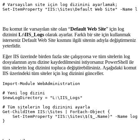
# Varsayılan site için log dizinini ayarlamak;

Bu komut ile varsayılan site olan “
Default Web Site
” için log
dizinini
L:\IIS_Logs
olarak ayarlar. Farklı bir site için kullanmak
isterseniz Default Web Site kısmını ilgili sitenin adıyla değiştirmeniz
yeterlidir.
Eğer IIS üzerinde birden fazla site çalışıyorsa ve tüm sitelerin log
dosyalarının aynı dizine kaydedilmesini istiyorsanız PowerShell ile
tüm sitelerin log dizinini topluca değiştirebilirsiniz. Aşağıdaki komut
IIS üzerindeki tüm siteler için log dizinini günceller.
Import-Module WebAdministration

# Yeni log dizini

$newLogDirectory = "L:\IIS_Logs"

# Tüm sitelerin log dizinini ayarla

Get-ChildItem IIS:\Sites | ForEach-Object {

    Set-ItemProperty "IIS:\Sites\$($_.Name)" -Name logF