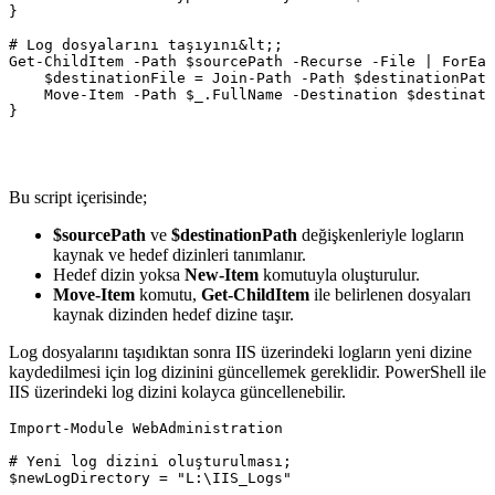
}

# Log dosyalarını taşıyını&lt;;

Get-ChildItem -Path $sourcePath -Recurse -File | ForEac
    $destinationFile = Join-Path -Path $destinationPath
    Move-Item -Path $_.FullName -Destination $destinati
}

Bu script içerisinde;
$sourcePath
ve
$destinationPath
değişkenleriyle logların
kaynak ve hedef dizinleri tanımlanır.
Hedef dizin yoksa
New-Item
komutuyla oluşturulur.
Move-Item
komutu,
Get-ChildItem
ile belirlenen dosyaları
kaynak dizinden hedef dizine taşır.
Log dosyalarını taşıdıktan sonra IIS üzerindeki logların yeni dizine
kaydedilmesi için log dizinini güncellemek gereklidir. PowerShell ile
IIS üzerindeki log dizini kolayca güncellenebilir.
Import-Module WebAdministration

# Yeni log dizini oluşturulması;

$newLogDirectory = "L:\IIS_Logs"
