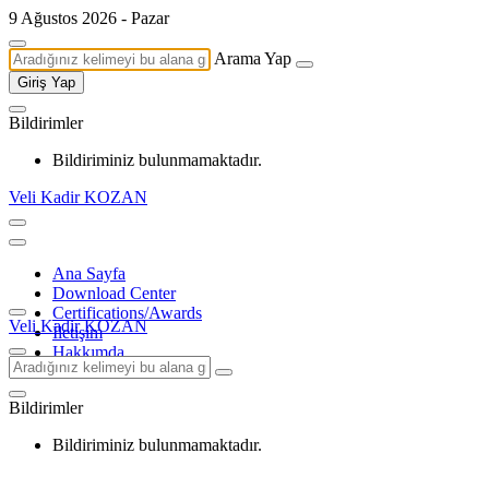
9 Ağustos 2026 - Pazar
Arama Yap
Giriş Yap
Bildirimler
Bildiriminiz bulunmamaktadır.
Veli Kadir KOZAN
Ana Sayfa
Download Center
Certifications/Awards
Veli Kadir KOZAN
İletişim
Hakkımda
Bildirimler
Bildiriminiz bulunmamaktadır.