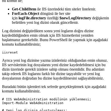
bu komut ile;
Get-ChildItem
ile IIS üzerindeki tüm siteler listelenir.
ForEach-Object
döngüsü ile her site
için
logFile.directory
özelliği
$newLogDirectory
değişkenin
belirtilen yeni log dizini olarak güncellenir.
Log dizinini değiştirdikten sonra yeni logların doğru dizine
kaydedildiğinden emin olmak için IIS hizmetlerini yeniden
başlatmanız gerekebilir. Bunu PowerShell ile yapmak için aşağıdaki
komutu kullanabilirsiniz;
Ayrıca yeni log dizinine yazma izinleriniz olduğundan emin olunuz.
IIS servislerinin log dosyalarını yeni dizine kaydedebilmesi için bu
dizin üzerinde gerekli izinlere sahip olması önemlidir. Bu adımları
takip ederek IIS loglarını farklı bir dizine taşıyabilir ve yeni log
dosyalarının doğrudan bu dizine kaydedilmesini sağlayabilirsiniz.
Buradaki bütün işlemleri tek seferde gerçekleştirmek için aşağıdaki
komutu kullanabilirsiniz.
# IIS WebAdministration modülünün yüklenmesi;

Import-Module WebAdministration

# Yeni log dizinin oluşturulması;
