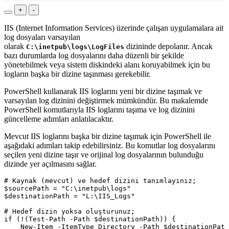
+
-
IIS (Internet Information Services) üzerinde çalışan uygulamalara ait
log dosyaları varsayılan
olarak
dizininde depolanır. Ancak
C:\inetpub\logs\LogFiles
bazı durumlarda log dosyalarını daha düzenli bir şekilde
yönetebilmek veya sistem diskindeki alanı koruyabilmek için bu
logların başka bir dizine taşınması gerekebilir.
PowerShell kullanarak IIS loglarını yeni bir dizine taşımak ve
varsayılan log dizinini değiştirmek mümkündür. Bu makalemde
PowerShell komutlarıyla IIS loglarını taşıma ve log dizinini
güncelleme adımları anlatılacaktır.
Mevcut IIS loglarını başka bir dizine taşımak için PowerShell ile
aşağıdaki adımları takip edebilirsiniz. Bu komutlar log dosyalarını
seçilen yeni dizine taşır ve orijinal log dosyalarının bulunduğu
dizinde yer açılmasını sağlar.
# Kaynak (mevcut) ve hedef dizini tanımlayınız;

$sourcePath = "C:\inetpub\logs"

$destinationPath = "L:\IIS_Logs"

# Hedef dizin yoksa oluşturunuz;

if (!(Test-Path -Path $destinationPath)) {

    New-Item -ItemType Directory -Path $destinationPath
