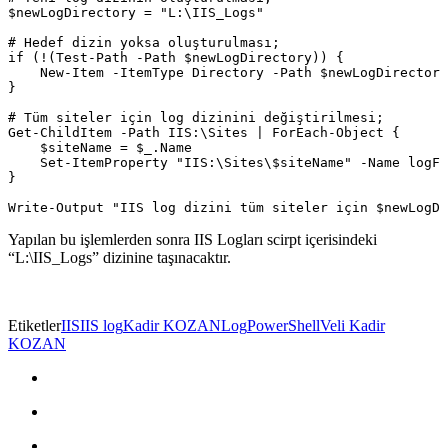
$newLogDirectory = "L:\IIS_Logs"

# Hedef dizin yoksa oluşturulması;

if (!(Test-Path -Path $newLogDirectory)) {

    New-Item -ItemType Directory -Path $newLogDirectory

}

# Tüm siteler için log dizinini değiştirilmesi;

Get-ChildItem -Path IIS:\Sites | ForEach-Object {

    $siteName = $_.Name

    Set-ItemProperty "IIS:\Sites\$siteName" -Name logFi
}

Yapılan bu işlemlerden sonra IIS Logları scirpt içerisindeki
“L:\IIS_Logs” dizinine taşınacaktır.
Etiketler
IIS
IIS log
Kadir KOZAN
Log
PowerShell
Veli Kadir
KOZAN