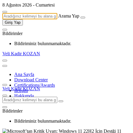
8 Ağustos 2026 - Cumartesi
Arama Yap
Giriş Yap
Bildirimler
Bildiriminiz bulunmamaktadır.
Veli Kadir KOZAN
Ana Sayfa
Download Center
Certifications/Awards
Veli Kadir KOZAN
İletişim
Hakkımda
Bildirimler
Bildiriminiz bulunmamaktadır.