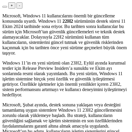
+
-
Microsoft, Windows 11 kullanıcılarını önemli bir güncelleme
konusunda uyardı. Windows 11
22H2
sürümünün destek süresi 11
Ekim 2024 tarihinde sona eriyor. Bu tarihten sonra kullanıcılar bu
sürüm için Microsoft’tan güvenlik güncellemeleri ve teknik destek
alamayacaklar. Dolayısıyla 22H2 sürümünü kullanan tüm
kullanıcıların, sistemlerini güncel tutmak ve güvenlik risklerinden
kaçınmak için bu tarihten önce yeni sürüme geçmeleri büyük önem
taşıyor.
Windows 11’in en yeni sürümü olan 23H2, Eylül ayında kurumsal
testler için Release Preview Insiders’a sunuldu ve Ekim ayı
sonlarında resmi olarak yayımlandı. Bu yeni sürüm, Windows 11
işletim sistemine birçok yeni özellik ve güvenlik iyileştirmesi
getiriyor. Özellikle işletmeler için önemli yenilikler içeren 23H2,
sistem performansını artırmayı ve kullanıcı deneyimini iyileştirmeyi
hedefliyor.
Microsoft, Şubat ayında, destek sonuna yaklaşan veya desteğini
tamamlamış uygun sistemlere Windows 11 23H2 güncellemesini
zorunlu olarak yüklemeye başladı. Bu strateji, kullanıcıların
güvenliğini sağlamak ve işletim sisteminin en son özelliklerinden
faydalanmalarını garanti altına almak amacıyla uygulandı.
Microsoft’un bu adımı, kullanıcıların işletim sistemlerini güncel