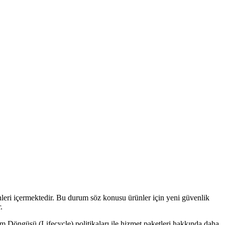
ünleri içermektedir. Bu durum söz konusu ürünler için yeni güvenlik
.
m Döngüsü (Lifecycle) politikaları ile hizmet paketleri hakkında daha