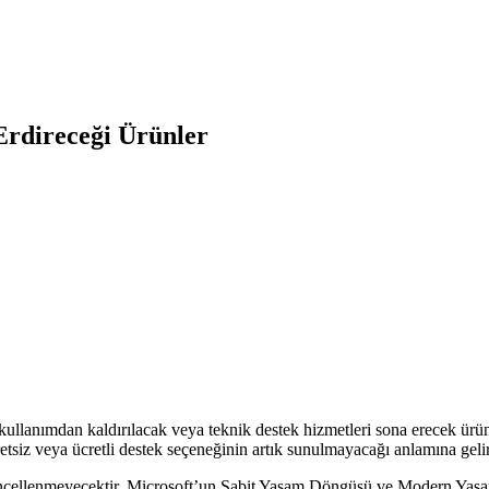
Erdireceği Ürünler
k kullanımdan kaldırılacak veya teknik destek hizmetleri sona erecek ür
retsiz veya ücretli destek seçeneğinin artık sunulmayacağı anlamına gelir
e güncellenmeyecektir. Microsoft’un Sabit Yaşam Döngüsü ve Modern Yaşa