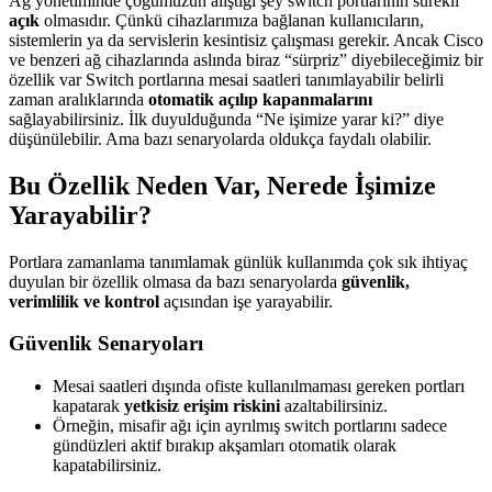
Ağ yönetiminde çoğumuzun alıştığı şey switch portlarının sürekli
açık
olmasıdır. Çünkü cihazlarımıza bağlanan kullanıcıların,
sistemlerin ya da servislerin kesintisiz çalışması gerekir. Ancak Cisco
ve benzeri ağ cihazlarında aslında biraz “sürpriz” diyebileceğimiz bir
özellik var Switch portlarına mesai saatleri tanımlayabilir belirli
zaman aralıklarında
otomatik açılıp kapanmalarını
sağlayabilirsiniz. İlk duyulduğunda “Ne işimize yarar ki?” diye
düşünülebilir. Ama bazı senaryolarda oldukça faydalı olabilir.
Bu Özellik Neden Var, Nerede İşimize
Yarayabilir?
Portlara zamanlama tanımlamak günlük kullanımda çok sık ihtiyaç
duyulan bir özellik olmasa da bazı senaryolarda
güvenlik,
verimlilik ve kontrol
açısından işe yarayabilir.
Güvenlik Senaryoları
Mesai saatleri dışında ofiste kullanılmaması gereken portları
kapatarak
yetkisiz erişim riskini
azaltabilirsiniz.
Örneğin, misafir ağı için ayrılmış switch portlarını sadece
gündüzleri aktif bırakıp akşamları otomatik olarak
kapatabilirsiniz.