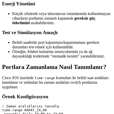
Enerji Yönetimi
Küçük ofislerde veya laboratuvar ortamlarında kullanılmayan
cihazların portlarını zamanlı kapatarak
gereksiz güç
tüketimini
azaltabilirsiniz.
Test ve Simülasyon Amaçlı
Belirli saatlerde port kapanması/kapanmaması gereken
durumları test etmek için kullanılabilir.
Örneğin, felaket kurtarma senaryolarında ya da ağ
dayanıklılığı testlerinde “otomatik kesinti” yaratabilirsiniz.
Portlara Zamanlama Nasıl Tanımlanır?
Cisco IOS üzerinde
komutları ile belirli saat aralıkları
time-range
tanımlanır ve ardından bu zaman aralıkları switch portlarına
uygulanır.
Örnek Konfigürasyon
! Zaman aralıklarını tanımla

time-range KAPAT_19_00

 periodic daily 19:00 to 23:59
