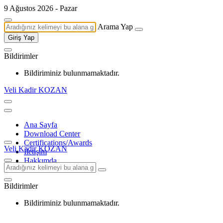
9 Ağustos 2026 - Pazar
Arama Yap
Giriş Yap
Bildirimler
Bildiriminiz bulunmamaktadır.
Veli Kadir KOZAN
Ana Sayfa
Download Center
Certifications/Awards
Veli Kadir KOZAN
İletişim
Hakkımda
Bildirimler
Bildiriminiz bulunmamaktadır.