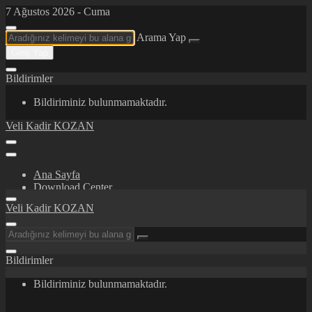
7 Ağustos 2026 - Cuma
Arama Yap
Giriş Yap
Bildirimler
Bildiriminiz bulunmamaktadır.
Veli Kadir KOZAN
Ana Sayfa
Download Center
Certifications/Awards
Veli Kadir KOZAN
İletişim
Hakkımda
Bildirimler
Bildiriminiz bulunmamaktadır.