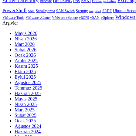
Active Directory
Exchange
Dell-EMC
ESXi
Brocade
Exchange Online
DNS
PowerShell
Ubuntu Serv
SRDF
SAN
Sanallaştırma
SAN Switch
Security
snapshot
Windows
vSphere
VMware Tools
VMware vCenter
VMware vSphere
vROPS
vSAN
Arşivler
Mayıs 2026
Nisan 2026
Mart 2026
Şubat 2026
Ocak 2026
Aralık 2025
Kasım 2025
Ekim 2025
Eylül 2025
Ağustos 2025
Temmuz 2025
Haziran 2025
Mayıs 2025
Nisan 2025
Mart 2025
Şubat 2025
Ocak 2025
Ağustos 2024
Haziran 2024