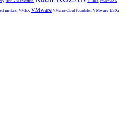
Linux
HPE VM Essentials
PowerMAX
ity
VMware
VMware ESXi
eri merkezi
VMEX
VMware Cloud Foundation