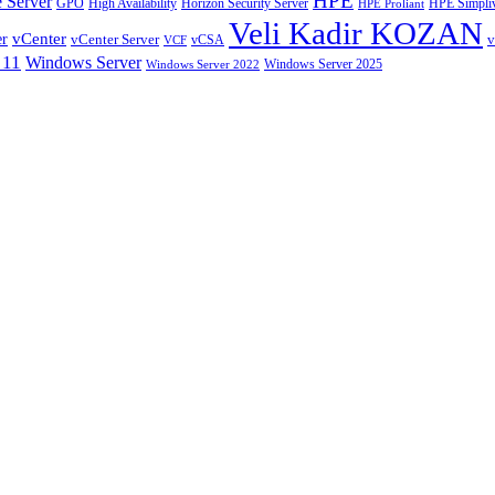
HPE
 Server
GPO
High Availability
Horizon Security Server
HPE Simpliv
HPE Proliant
Veli Kadir KOZAN
vCenter
er
vCenter Server
v
VCF
vCSA
 11
Windows Server
Windows Server 2025
Windows Server 2022