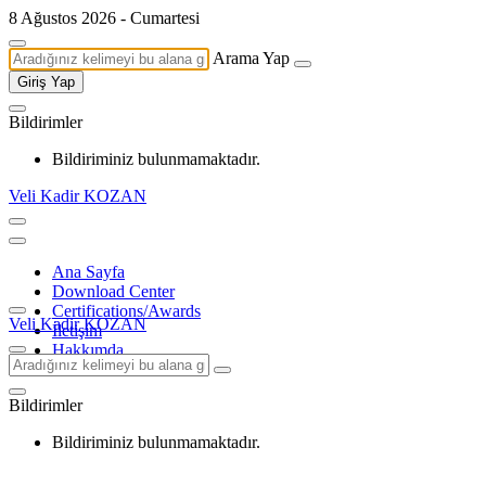
8 Ağustos 2026 - Cumartesi
Arama Yap
Giriş Yap
Bildirimler
Bildiriminiz bulunmamaktadır.
Veli Kadir KOZAN
Ana Sayfa
Download Center
Certifications/Awards
Veli Kadir KOZAN
İletişim
Hakkımda
Bildirimler
Bildiriminiz bulunmamaktadır.