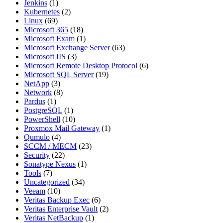
Jenkins
(1)
Kubernetes
(2)
Linux
(69)
Microsoft 365
(18)
Microsoft Exam
(1)
Microsoft Exchange Server
(63)
Microsoft IIS
(3)
Microsoft Remote Desktop Protocol
(6)
Microsoft SQL Server
(19)
NetApp
(3)
Network
(8)
Pardus
(1)
PostgreSQL
(1)
PowerShell
(10)
Proxmox Mail Gateway
(1)
Qumulo
(4)
SCCM / MECM
(23)
Security
(22)
Sonatype Nexus
(1)
Tools
(7)
Uncategorized
(34)
Veeam
(10)
Veritas Backup Exec
(6)
Veritas Enterprise Vault
(2)
Veritas NetBackup
(1)