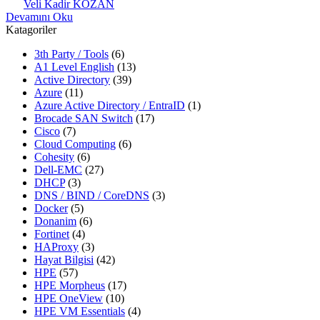
Veli Kadir KOZAN
Devamını Oku
Katagoriler
3th Party / Tools
(6)
A1 Level English
(13)
Active Directory
(39)
Azure
(11)
Azure Active Directory / EntraID
(1)
Brocade SAN Switch
(17)
Cisco
(7)
Cloud Computing
(6)
Cohesity
(6)
Dell-EMC
(27)
DHCP
(3)
DNS / BIND / CoreDNS
(3)
Docker
(5)
Donanim
(6)
Fortinet
(4)
HAProxy
(3)
Hayat Bilgisi
(42)
HPE
(57)
HPE Morpheus
(17)
HPE OneView
(10)
HPE VM Essentials
(4)