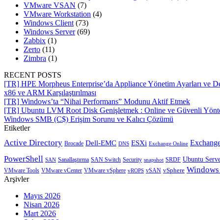
VMware VSAN
(7)
VMware Workstation
(4)
Windows Client
(73)
Windows Server
(69)
Zabbix
(1)
Zerto
(11)
Zimbra
(1)
RECENT POSTS
[TR] HPE Morpheus Enterprise’da Appliance Yönetim Ayarları ve De
x86 ve ARM Karşılaştırılması
[TR] Windows’ta “Nihai Performans” Modunu Aktif Etmek
[TR] Ubuntu LVM Root Disk Genişletmek : Online ve Güvenli Yön
Windows SMB (C$) Erişim Sorunu ve Kalıcı Çözümü
Etiketler
Active Directory
Exchange
Dell-EMC
ESXi
Brocade
Exchange Online
DNS
PowerShell
Ubuntu Serv
SRDF
SAN
Sanallaştırma
SAN Switch
Security
snapshot
Windows
vSphere
VMware Tools
VMware vCenter
VMware vSphere
vROPS
vSAN
Arşivler
Mayıs 2026
Nisan 2026
Mart 2026