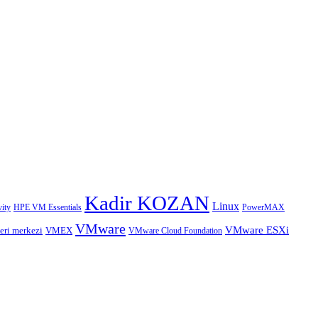
Kadir KOZAN
Linux
HPE VM Essentials
PowerMAX
ity
VMware
VMware ESXi
eri merkezi
VMEX
VMware Cloud Foundation