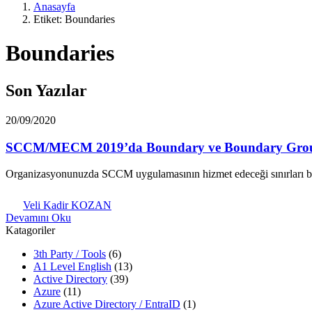
Anasayfa
Etiket: Boundaries
Boundaries
Son Yazılar
20/09/2020
SCCM/MECM 2019’da Boundary ve Boundary Group
Organizasyonunuzda SCCM uygulamasının hizmet edeceği sınırları b
Veli Kadir KOZAN
Devamını Oku
Katagoriler
3th Party / Tools
(6)
A1 Level English
(13)
Active Directory
(39)
Azure
(11)
Azure Active Directory / EntraID
(1)