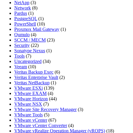
NetApp
(3)
Network
(8)
Pardus
(1)
PostgreSQL
(1)
PowerShell
(10)
Proxmox Mail Gateway
(1)
Qumulo
(4)
SCCM / MECM
(23)
Security
(22)
Sonatype Nexus
(1)
Tools
(7)
Uncategorized
(34)
Veeam
(10)
Veritas Backup Exec
(6)
Veritas Enterprise Vault
(2)
Veritas NetBackup
(1)
VMware ESXi
(139)
VMware EXAM
(4)
VMware Horizon
(44)
VMware NSX
(7)
VMware Site Recovery Manager
(3)
VMware Tools
(5)
VMware vCenter
(67)
VMware vCenter Converter
(4)
VMware vRealize Operation Manager (vROPS)
(18)