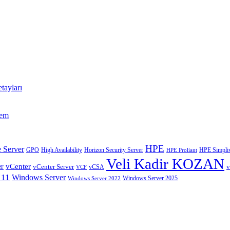
tayları
tem
HPE
 Server
GPO
High Availability
Horizon Security Server
HPE Simpliv
HPE Proliant
Veli Kadir KOZAN
vCenter
er
vCenter Server
v
VCF
vCSA
 11
Windows Server
Windows Server 2025
Windows Server 2022