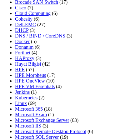
Brocade SAN Switch
(17)
Cisco
(7)
Cloud Computing
(6)
Cohesity
(6)
Dell-EMC
(27)
DHCP
(3)
DNS / BIND / CoreDNS
(3)
Docker
(5)
Donanim
(6)
Fortinet
(4)
HAProxy
(3)
Hayat Bilgisi
(42)
HPE
(57)
HPE Morpheus
(17)
HPE OneView
(10)
HPE VM Essentials
(4)
Jenkins
(1)
Kubernetes
(2)
Linux
(69)
Microsoft 365
(18)
Microsoft Exam
(1)
Microsoft Exchange Server
(63)
Microsoft IIS
(3)
Microsoft Remote Desktop Protocol
(6)
Microsoft SQL Server
(19)