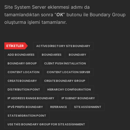
Site System Server eklenmesi adımı da
tamamlandıktan sonra “
OK
” butonu ile Boundary Group
oluşturma işlemi tamamlanır.
ETIKETLER
ACTIVE DIRECTORY SITE BOUNDARY
ADD BOUNDARIES
BOUNDARIES
BOUNDARY
BOUNDARY GROUP
CLIENT PUSH INSTALLATION
CONTENT LOCATION
CONTENT LOCATION SERVER
CREATE BOUNDARY
CREATE BOUNDARY GROUP
DISTRIBUTION POINT
HIERARCHY CONFIGURATION
IP ADDRESS RANGE BOUNDARY
IP SUBNET BOUNDARY
IPV6 PREFIX BOUNDARY
REFERANCE
SITE ASSIGNMENT
STATE MIGRATION POINT
USE THIS BOUNDARY GROUP FOR SITE ASSIGNMENT