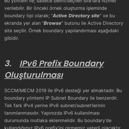
Bu yöntem ile; sadece belirli/seçilen site’lara hizmet
verilebilir. Bir önceki örnek oluşturma işleminde
boundary tipi olarak; “
Active
Directory
site
” ve bu
ekranda yer alan “
Browse
” butonu ile Active Directory
site seçilir. Örnek boundary yapılandırması aşağıdaki
gibidir.
3.
IPv6 Prefix Boundary
Oluşturulması
SCCM/MECM 2019 ile IPv6 desteği yer almaktadır. Bu
boundary yöntemi IP Subnet Boundary ile benzerdir.
Tek fark IPv4 yerine IPv6 subnet/subnet’lerinin
tanımlanmasıdır. Yapınızda IPv6 kullanılması
durumunda mutlaka eklenmelidir. Bu boundary’de
kullandığımız IPv6 prefix’ini girmemiz yeterli olacaktır.