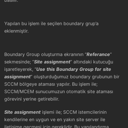
Yapılan bu işlem ile seçilen boundary grup’a
eklenmiştir.
Boundary Group oluşturma ekranının “
Referance
”
sekmesinde; “
Site
assignment
” altındaki kutucuğu
işaretleyerek, “
Use
this
Boundary
Group
for
site
assignment
” oluşturduğumuz boundary grubunun bir
SCCM bölgeye ataması yapılır. Bu işlem ile;
SCCM/MCEM sunucumuzun otomatik site ataması
görevini yerine getirebilir.
Site
assignment
işlemi ile; SCCM istemcilerinin
kendilerine en uygun ve en yakın site server ile
iletişime geçmesi için gereklidir. Bu yapılandırma