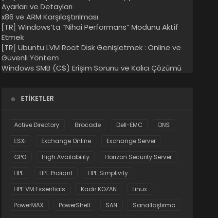
Ayarları ve Detayları
x86 ve ARM Karşılaştırılması
[TR] Windows’ta “Nihai Performans” Modunu Aktif
Etmek
[TR] Ubuntu LVM Root Disk Genişletmek : Online ve
Güvenli Yöntem
Windows SMB (C$) Erişim Sorunu ve Kalıcı Çözümü
ETIKETLER
Active Directory
Brocade
Dell-EMC
DNS
ESXi
Exchange Online
Exchange Server
GPO
High Availability
Horizon Security Server
HPE
HPE Proliant
HPE Simplivity
HPE VM Essentials
Kadir KOZAN
Linux
PowerMAX
PowerShell
SAN
Sanallaştırma