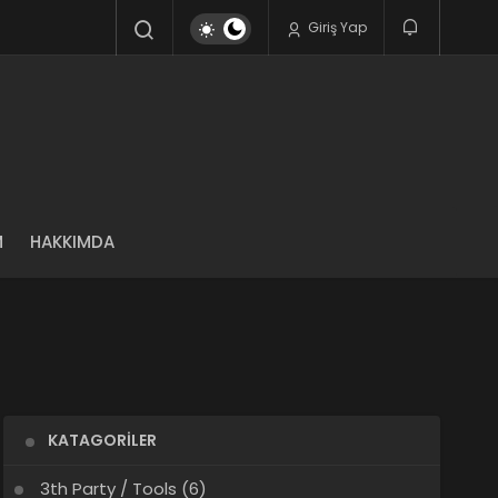
Giriş Yap
M
HAKKIMDA
KATAGORILER
3th Party / Tools
(6)