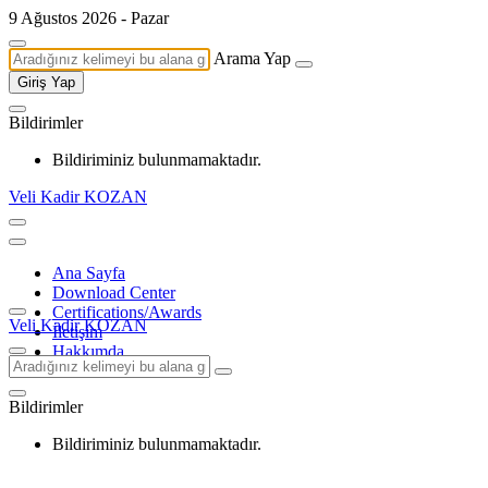
9 Ağustos 2026 - Pazar
Arama Yap
Giriş Yap
Bildirimler
Bildiriminiz bulunmamaktadır.
Veli Kadir KOZAN
Ana Sayfa
Download Center
Certifications/Awards
Veli Kadir KOZAN
İletişim
Hakkımda
Bildirimler
Bildiriminiz bulunmamaktadır.