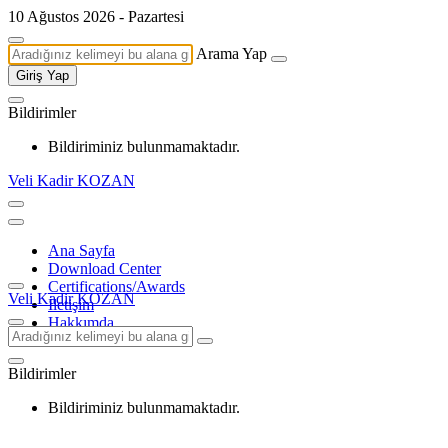
10 Ağustos 2026 - Pazartesi
Arama Yap
Giriş Yap
Bildirimler
Bildiriminiz bulunmamaktadır.
Veli Kadir KOZAN
Ana Sayfa
Download Center
Certifications/Awards
Veli Kadir KOZAN
İletişim
Hakkımda
Bildirimler
Bildiriminiz bulunmamaktadır.