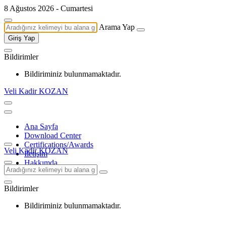
8 Ağustos 2026 - Cumartesi
Arama Yap
Giriş Yap
Bildirimler
Bildiriminiz bulunmamaktadır.
Veli Kadir KOZAN
Ana Sayfa
Download Center
Certifications/Awards
Veli Kadir KOZAN
İletişim
Hakkımda
Bildirimler
Bildiriminiz bulunmamaktadır.