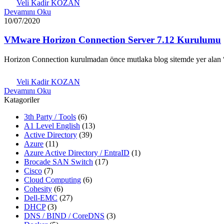
Veli Kadir KOZAN
Devamını Oku
10/07/2020
VMware Horizon Connection Server 7.12 Kurulumu
Horizon Connection kurulmadan önce mutlaka blog sitemde yer ala
Veli Kadir KOZAN
Devamını Oku
Katagoriler
3th Party / Tools
(6)
A1 Level English
(13)
Active Directory
(39)
Azure
(11)
Azure Active Directory / EntraID
(1)
Brocade SAN Switch
(17)
Cisco
(7)
Cloud Computing
(6)
Cohesity
(6)
Dell-EMC
(27)
DHCP
(3)
DNS / BIND / CoreDNS
(3)