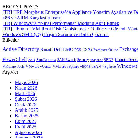
RECENT POSTS
[TR] HPE Morpheus Enterprise’da Appliance Yönetim Ayarları ve De
x86 ve ARM Karşılaştırılması
[TR] Windows’ta “Nihai Performans” Modunu Aktif Etmek
[TR] Ubuntu LVM Root Disk Genişletmek : Online ve Güvenli Yön
Windows SMB (C$) Erişim Sorunu ve Kalıcı Çözümü
Etiketler
Active Directory
Exchange
Dell-EMC
ESXi
Brocade
Exchange Online
DNS
PowerShell
Ubuntu Serv
SRDF
SAN
Sanallaştırma
SAN Switch
Security
snapshot
Windows
vSphere
VMware Tools
VMware vCenter
VMware vSphere
vROPS
vSAN
Arşivler
Mayıs 2026
Nisan 2026
Mart 2026
Şubat 2026
Ocak 2026
Aralık 2025
Kasım 2025
Ekim 2025
Eylül 2025
Ağustos 2025
Temmuz 2025