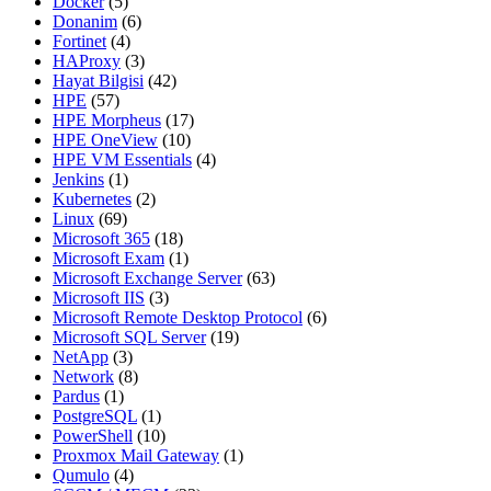
Docker
(5)
Donanim
(6)
Fortinet
(4)
HAProxy
(3)
Hayat Bilgisi
(42)
HPE
(57)
HPE Morpheus
(17)
HPE OneView
(10)
HPE VM Essentials
(4)
Jenkins
(1)
Kubernetes
(2)
Linux
(69)
Microsoft 365
(18)
Microsoft Exam
(1)
Microsoft Exchange Server
(63)
Microsoft IIS
(3)
Microsoft Remote Desktop Protocol
(6)
Microsoft SQL Server
(19)
NetApp
(3)
Network
(8)
Pardus
(1)
PostgreSQL
(1)
PowerShell
(10)
Proxmox Mail Gateway
(1)
Qumulo
(4)