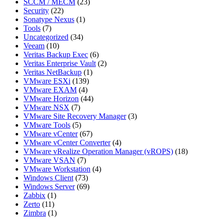
SCCM / MECM
(23)
Security
(22)
Sonatype Nexus
(1)
Tools
(7)
Uncategorized
(34)
Veeam
(10)
Veritas Backup Exec
(6)
Veritas Enterprise Vault
(2)
Veritas NetBackup
(1)
VMware ESXi
(139)
VMware EXAM
(4)
VMware Horizon
(44)
VMware NSX
(7)
VMware Site Recovery Manager
(3)
VMware Tools
(5)
VMware vCenter
(67)
VMware vCenter Converter
(4)
VMware vRealize Operation Manager (vROPS)
(18)
VMware VSAN
(7)
VMware Workstation
(4)
Windows Client
(73)
Windows Server
(69)
Zabbix
(1)
Zerto
(11)
Zimbra
(1)