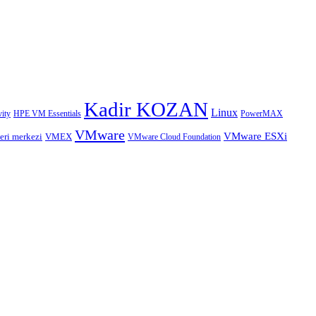
Kadir KOZAN
Linux
HPE VM Essentials
PowerMAX
ity
VMware
VMware ESXi
eri merkezi
VMEX
VMware Cloud Foundation