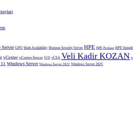
tayları
tem
HPE
 Server
GPO
High Availability
Horizon Security Server
HPE Simpliv
HPE Proliant
Veli Kadir KOZAN
vCenter
er
vCenter Server
v
VCF
vCSA
 11
Windows Server
Windows Server 2025
Windows Server 2022