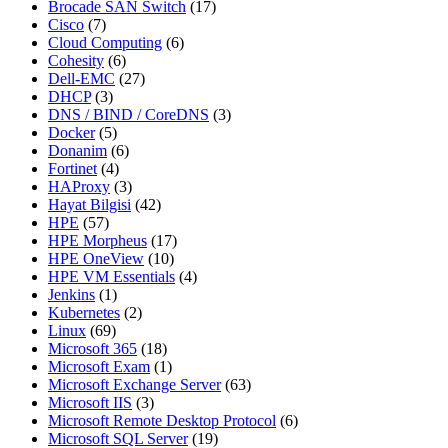
Brocade SAN Switch
(17)
Cisco
(7)
Cloud Computing
(6)
Cohesity
(6)
Dell-EMC
(27)
DHCP
(3)
DNS / BIND / CoreDNS
(3)
Docker
(5)
Donanim
(6)
Fortinet
(4)
HAProxy
(3)
Hayat Bilgisi
(42)
HPE
(57)
HPE Morpheus
(17)
HPE OneView
(10)
HPE VM Essentials
(4)
Jenkins
(1)
Kubernetes
(2)
Linux
(69)
Microsoft 365
(18)
Microsoft Exam
(1)
Microsoft Exchange Server
(63)
Microsoft IIS
(3)
Microsoft Remote Desktop Protocol
(6)
Microsoft SQL Server
(19)