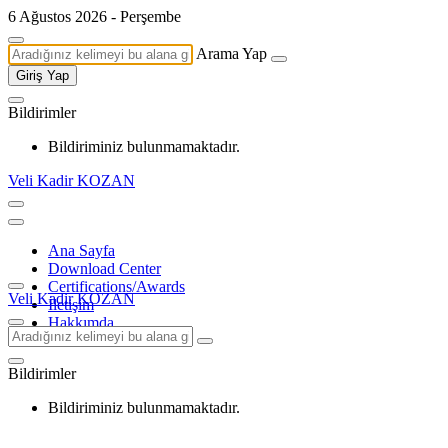
6 Ağustos 2026 - Perşembe
Arama Yap
Giriş Yap
Bildirimler
Bildiriminiz bulunmamaktadır.
Veli Kadir KOZAN
Ana Sayfa
Download Center
Certifications/Awards
Veli Kadir KOZAN
İletişim
Hakkımda
Bildirimler
Bildiriminiz bulunmamaktadır.