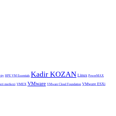
Kadir KOZAN
Linux
HPE VM Essentials
PowerMAX
ity
VMware
VMware ESXi
eri merkezi
VMEX
VMware Cloud Foundation