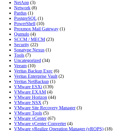
NetApp
(3)
Network
(8)
Pardus
(1)
PostgreSQL
(1)
PowerShell
(10)
Proxmox Mail Gateway
(1)
Qumulo
(4)
SCCM / MECM
(23)
Security
(22)
Sonatype Nexus
(1)
Tools
(7)
Uncategorized
(34)
Veeam
(10)
Veritas Backup Exec
(6)
Veritas Enterprise Vault
(2)
Veritas NetBackup
(1)
VMware ESXi
(139)
VMware EXAM
(4)
VMware Horizon
(44)
VMware NSX
(7)
VMware Site Recovery Manager
(3)
VMware Tools
(5)
VMware vCenter
(67)
VMware vCenter Converter
(4)
VMware vRealize Operation Manager (vROPS)
(18)