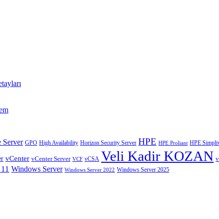
tayları
tem
HPE
 Server
GPO
High Availability
Horizon Security Server
HPE Simpliv
HPE Proliant
Veli Kadir KOZAN
vCenter
er
vCenter Server
v
VCF
vCSA
 11
Windows Server
Windows Server 2025
Windows Server 2022