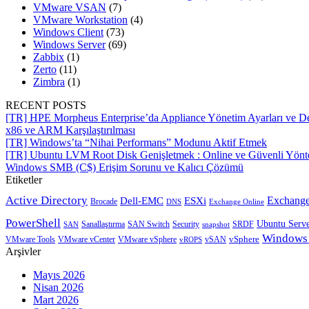
VMware VSAN
(7)
VMware Workstation
(4)
Windows Client
(73)
Windows Server
(69)
Zabbix
(1)
Zerto
(11)
Zimbra
(1)
RECENT POSTS
[TR] HPE Morpheus Enterprise’da Appliance Yönetim Ayarları ve De
x86 ve ARM Karşılaştırılması
[TR] Windows’ta “Nihai Performans” Modunu Aktif Etmek
[TR] Ubuntu LVM Root Disk Genişletmek : Online ve Güvenli Yön
Windows SMB (C$) Erişim Sorunu ve Kalıcı Çözümü
Etiketler
Active Directory
Exchange
Dell-EMC
ESXi
Brocade
Exchange Online
DNS
PowerShell
Ubuntu Serv
SRDF
SAN
Sanallaştırma
SAN Switch
Security
snapshot
Windows
vSphere
VMware Tools
VMware vCenter
VMware vSphere
vROPS
vSAN
Arşivler
Mayıs 2026
Nisan 2026
Mart 2026