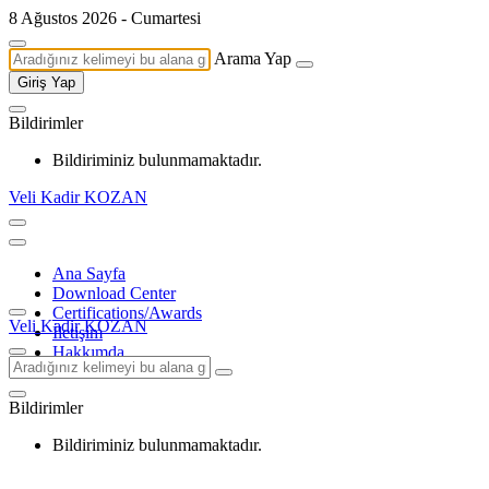
8 Ağustos 2026 - Cumartesi
Arama Yap
Giriş Yap
Bildirimler
Bildiriminiz bulunmamaktadır.
Veli Kadir KOZAN
Ana Sayfa
Download Center
Certifications/Awards
Veli Kadir KOZAN
İletişim
Hakkımda
Bildirimler
Bildiriminiz bulunmamaktadır.