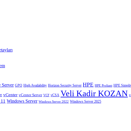
tayları
tem
HPE
 Server
GPO
High Availability
Horizon Security Server
HPE Simpliv
HPE Proliant
Veli Kadir KOZAN
vCenter
er
vCenter Server
v
VCF
vCSA
 11
Windows Server
Windows Server 2025
Windows Server 2022