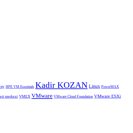
Kadir KOZAN
Linux
HPE VM Essentials
PowerMAX
ity
VMware
VMware ESXi
eri merkezi
VMEX
VMware Cloud Foundation