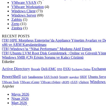
VMware VSAN
(7)
VMware Workstation
(4)
Windows Client
(73)
Windows Server
(69)
Zabbix
(1)
Zerto
(11)
Zimbra
(1)
RECENT POSTS
[TR] HPE Morpheus Enterprise’da Appliance Yönetim Ayarları ve De
x86 ve ARM Karşılaştırılması
[TR] Windows’ta “Nihai Performans” Modunu Aktif Etmek
[TR] Ubuntu LVM Root Disk Genişletmek : Online ve Güvenli Yön
Windows SMB (C$) Erişim Sorunu ve Kalıcı Çözümü
Etiketler
Active Directory
Exchange
Dell-EMC
ESXi
Brocade
Exchange Online
DNS
PowerShell
Ubuntu Serv
SRDF
SAN
Sanallaştırma
SAN Switch
Security
snapshot
Windows
vSphere
VMware Tools
VMware vCenter
VMware vSphere
vROPS
vSAN
Arşivler
Mayıs 2026
Nisan 2026
Mart 2026