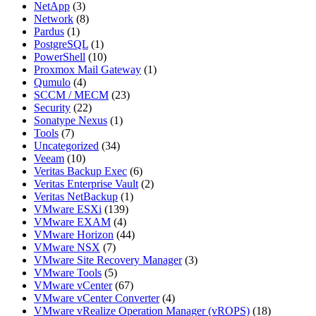
NetApp
(3)
Network
(8)
Pardus
(1)
PostgreSQL
(1)
PowerShell
(10)
Proxmox Mail Gateway
(1)
Qumulo
(4)
SCCM / MECM
(23)
Security
(22)
Sonatype Nexus
(1)
Tools
(7)
Uncategorized
(34)
Veeam
(10)
Veritas Backup Exec
(6)
Veritas Enterprise Vault
(2)
Veritas NetBackup
(1)
VMware ESXi
(139)
VMware EXAM
(4)
VMware Horizon
(44)
VMware NSX
(7)
VMware Site Recovery Manager
(3)
VMware Tools
(5)
VMware vCenter
(67)
VMware vCenter Converter
(4)
VMware vRealize Operation Manager (vROPS)
(18)