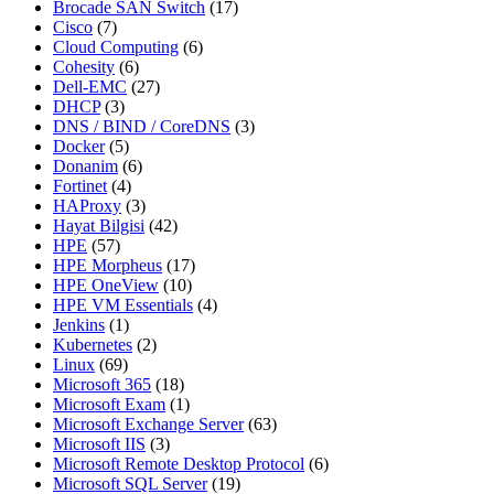
Brocade SAN Switch
(17)
Cisco
(7)
Cloud Computing
(6)
Cohesity
(6)
Dell-EMC
(27)
DHCP
(3)
DNS / BIND / CoreDNS
(3)
Docker
(5)
Donanim
(6)
Fortinet
(4)
HAProxy
(3)
Hayat Bilgisi
(42)
HPE
(57)
HPE Morpheus
(17)
HPE OneView
(10)
HPE VM Essentials
(4)
Jenkins
(1)
Kubernetes
(2)
Linux
(69)
Microsoft 365
(18)
Microsoft Exam
(1)
Microsoft Exchange Server
(63)
Microsoft IIS
(3)
Microsoft Remote Desktop Protocol
(6)
Microsoft SQL Server
(19)