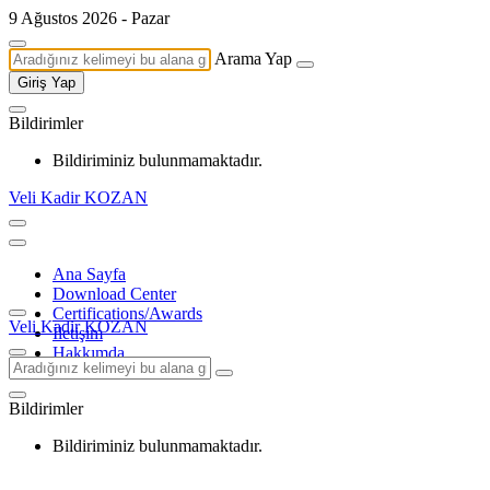
9 Ağustos 2026 - Pazar
Arama Yap
Giriş Yap
Bildirimler
Bildiriminiz bulunmamaktadır.
Veli Kadir KOZAN
Ana Sayfa
Download Center
Certifications/Awards
Veli Kadir KOZAN
İletişim
Hakkımda
Bildirimler
Bildiriminiz bulunmamaktadır.