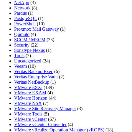
NetApp
(3)
Network
(8)
Pardus
(1)
PostgreSQL
(1)
PowerShell
(10)
Proxmox Mail Gateway
(1)
Qumulo
(4)
SCCM / MECM
(23)
Security
(22)
Sonatype Nexus
(1)
Tools
(7)
Uncategorized
(34)
Veeam
(10)
Veritas Backup Exec
(6)
Veritas Enterprise Vault
(2)
Veritas NetBackup
(1)
VMware ESXi
(139)
VMware EXAM
(4)
VMware Horizon
(44)
VMware NSX
(7)
VMware Site Recovery Manager
(3)
VMware Tools
(5)
VMware vCenter
(67)
VMware vCenter Converter
(4)
VMware vRealize Operation Manager (vROPS)
(18)