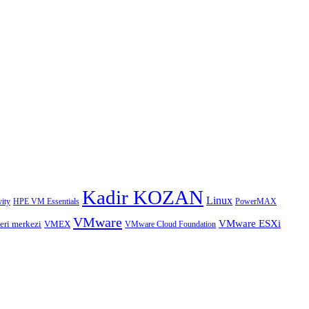
Kadir KOZAN
Linux
HPE VM Essentials
PowerMAX
ity
VMware
VMware ESXi
eri merkezi
VMEX
VMware Cloud Foundation