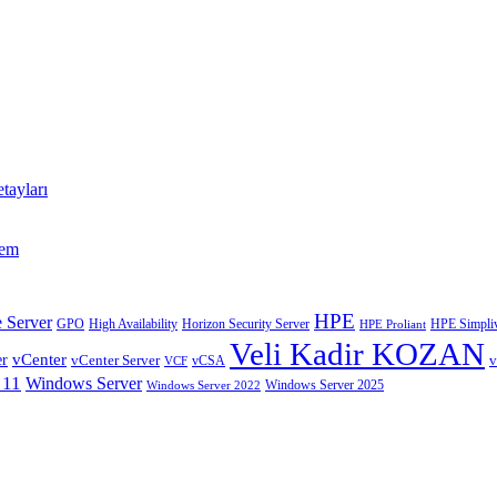
tayları
tem
HPE
 Server
GPO
High Availability
Horizon Security Server
HPE Simpliv
HPE Proliant
Veli Kadir KOZAN
vCenter
er
vCenter Server
v
VCF
vCSA
 11
Windows Server
Windows Server 2025
Windows Server 2022