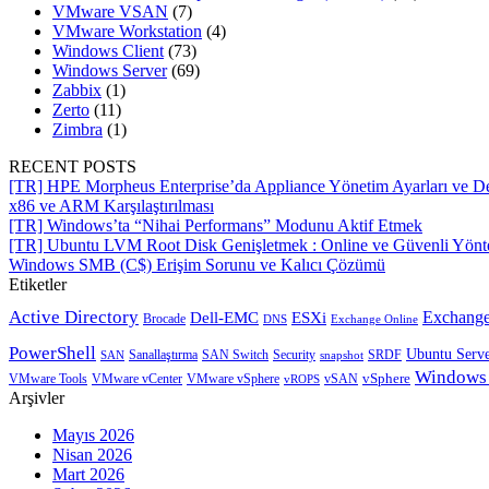
VMware VSAN
(7)
VMware Workstation
(4)
Windows Client
(73)
Windows Server
(69)
Zabbix
(1)
Zerto
(11)
Zimbra
(1)
RECENT POSTS
[TR] HPE Morpheus Enterprise’da Appliance Yönetim Ayarları ve De
x86 ve ARM Karşılaştırılması
[TR] Windows’ta “Nihai Performans” Modunu Aktif Etmek
[TR] Ubuntu LVM Root Disk Genişletmek : Online ve Güvenli Yön
Windows SMB (C$) Erişim Sorunu ve Kalıcı Çözümü
Etiketler
Active Directory
Exchange
Dell-EMC
ESXi
Brocade
Exchange Online
DNS
PowerShell
Ubuntu Serv
SRDF
SAN
Sanallaştırma
SAN Switch
Security
snapshot
Windows
vSphere
VMware Tools
VMware vCenter
VMware vSphere
vROPS
vSAN
Arşivler
Mayıs 2026
Nisan 2026
Mart 2026