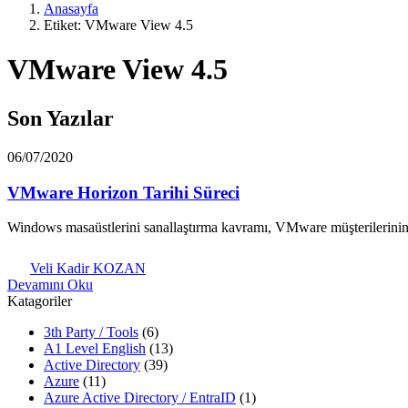
Anasayfa
Etiket: VMware View 4.5
VMware View 4.5
Son Yazılar
06/07/2020
VMware Horizon Tarihi Süreci
Windows masaüstlerini sanallaştırma kavramı, VMware müşterilerini
Veli Kadir KOZAN
Devamını Oku
Katagoriler
3th Party / Tools
(6)
A1 Level English
(13)
Active Directory
(39)
Azure
(11)
Azure Active Directory / EntraID
(1)