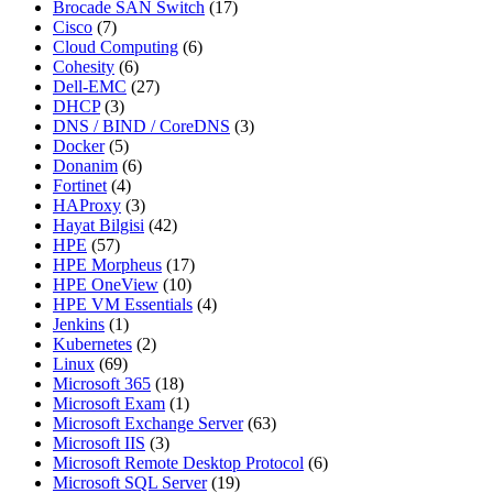
Brocade SAN Switch
(17)
Cisco
(7)
Cloud Computing
(6)
Cohesity
(6)
Dell-EMC
(27)
DHCP
(3)
DNS / BIND / CoreDNS
(3)
Docker
(5)
Donanim
(6)
Fortinet
(4)
HAProxy
(3)
Hayat Bilgisi
(42)
HPE
(57)
HPE Morpheus
(17)
HPE OneView
(10)
HPE VM Essentials
(4)
Jenkins
(1)
Kubernetes
(2)
Linux
(69)
Microsoft 365
(18)
Microsoft Exam
(1)
Microsoft Exchange Server
(63)
Microsoft IIS
(3)
Microsoft Remote Desktop Protocol
(6)
Microsoft SQL Server
(19)