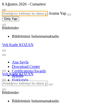
8 Ağustos 2026 - Cumartesi
Arama Yap
Giriş Yap
Bildirimler
Bildiriminiz bulunmamaktadır.
Veli Kadir KOZAN
Ana Sayfa
Download Center
Certifications/Awards
Veli Kadir KOZAN
İletişim
Hakkımda
Bildirimler
Bildiriminiz bulunmamaktadır.