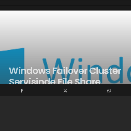
Windows Failover Cluster
Servisinde File Share
Witness (FSW) bilgisinin
silinmesi sırasında
alınan System error 5026
has occurred