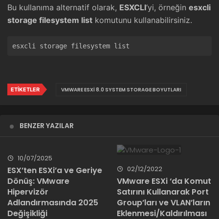
Bu kullanıma alternatif olarak,
ESXCLI
‘yi, örneğin
esxcli
storage filesystem list
komutunu kullanabilirsiniz.
ETIKETLER
VMWARE ESXI 8.0 SYSTEM STORAGE BOYUTLARI
BENZER YAZILAR
10/07/2025
02/12/2022
ESX’ten ESXi’a ve Geriye
Dönüş: VMware
VMware ESXi ‘da Komut
Hipervizör
Satırını Kullanarak Port
Adlandırmasında 2025
Group’ları ve VLAN’ların
Değişikliği
Eklenmesi/Kaldırılması