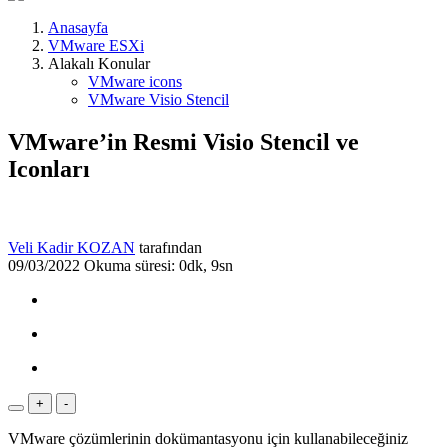
Anasayfa
VMware ESXi
Alakalı Konular
VMware icons
VMware Visio Stencil
VMware’in Resmi Visio Stencil ve
Iconları
Veli Kadir KOZAN
tarafından
09/03/2022
Okuma süresi: 0dk, 9sn
+
-
VMware çözümlerinin dokümantasyonu için kullanabileceğiniz