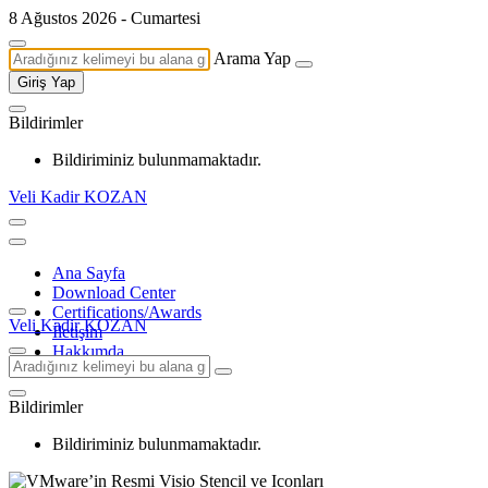
8 Ağustos 2026 - Cumartesi
Arama Yap
Giriş Yap
Bildirimler
Bildiriminiz bulunmamaktadır.
Veli Kadir KOZAN
Ana Sayfa
Download Center
Certifications/Awards
Veli Kadir KOZAN
İletişim
Hakkımda
Bildirimler
Bildiriminiz bulunmamaktadır.