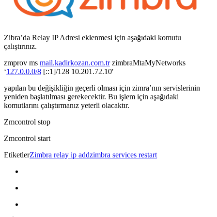
Zibra’da Relay IP Adresi eklenmesi için aşağıdaki komutu
çalıştırınız.
zmprov ms
mail.kadirkozan.com.tr
zimbraMtaMyNetworks
‘
127.0.0.0/8
[::1]/128 10.201.72.10′
yapılan bu değişikliğin geçerli olması için zimra’nın servislerinin
yeniden başlatılması gerekecektir. Bu işlem için aşağıdaki
komutlarını çalıştırmanız yeterli olacaktır.
Zmcontrol stop
Zmcontrol start
Etiketler
Zimbra relay ip add
zimbra services restart