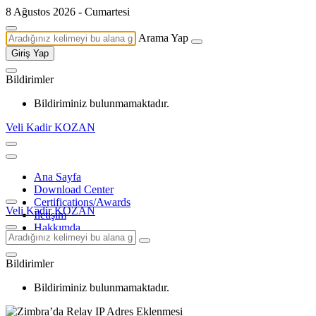
8 Ağustos 2026 - Cumartesi
Arama Yap
Giriş Yap
Bildirimler
Bildiriminiz bulunmamaktadır.
Veli Kadir KOZAN
Ana Sayfa
Download Center
Certifications/Awards
Veli Kadir KOZAN
İletişim
Hakkımda
Bildirimler
Bildiriminiz bulunmamaktadır.