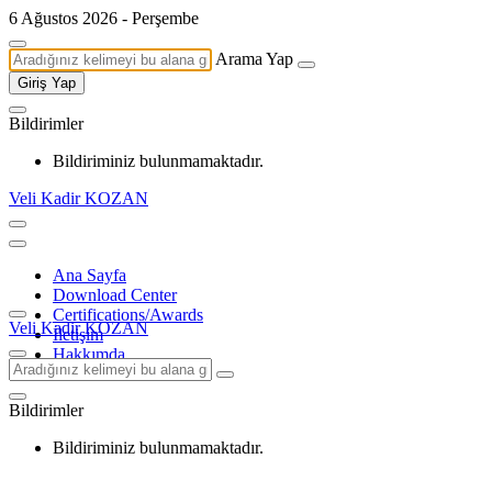
6 Ağustos 2026 - Perşembe
Arama Yap
Giriş Yap
Bildirimler
Bildiriminiz bulunmamaktadır.
Veli Kadir KOZAN
Ana Sayfa
Download Center
Certifications/Awards
Veli Kadir KOZAN
İletişim
Hakkımda
Bildirimler
Bildiriminiz bulunmamaktadır.