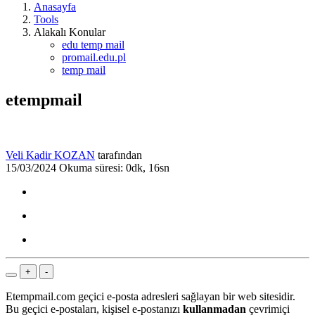
Anasayfa
Tools
Alakalı Konular
edu temp mail
promail.edu.pl
temp mail
etempmail
Veli Kadir KOZAN
tarafından
15/03/2024
Okuma süresi: 0dk, 16sn
+
-
Etempmail.com geçici e-posta adresleri sağlayan bir web sitesidir.
Bu geçici e-postaları, kişisel e-postanızı
kullanmadan
çevrimiçi