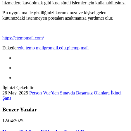
hizmetlere kaydolmak gibi kısa süreli işlemler için kullanabilirsiniz.
Bu uygulama ile gizliliğinizi korumanıza ve kişisel gelen
kutunuzdaki istenmeyen postaları azaltmanıza yardımcı olur.
https://etempmail.com/
Etiketler
edu temp mail
promail.edu.pl
temp mail
İlginizi Çekebilir
26 May, 2025
Person Vue’den Sınavda Başarısız Olanlara İkinci
Şans
Benzer Yazılar
12/04/2025