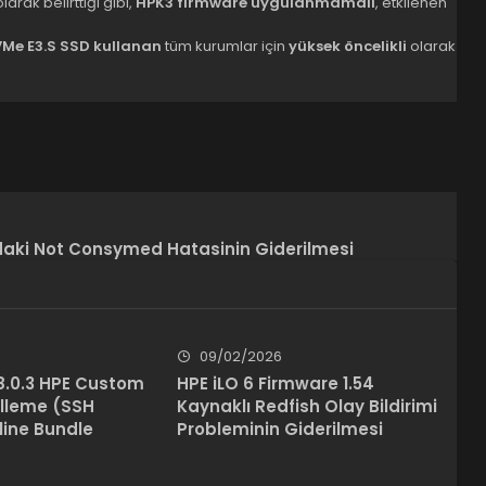
arak belirttiği gibi,
HPK3 firmware uygulanmamalı
, etkilenen
VMe E3.S SSD kullanan
tüm kurumlar için
yüksek öncelikli
olarak
daki Not Consymed Hatasinin Giderilmesi
09/02/2026
8.0.3 HPE Custom
HPE iLO 6 Firmware 1.54
lleme (SSH
Kaynaklı Redfish Olay Bildirimi
line Bundle
Probleminin Giderilmesi