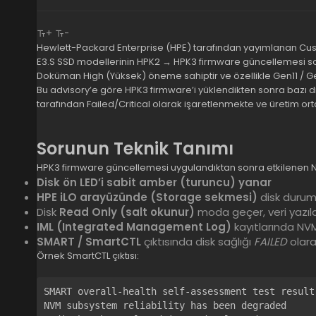
+
-
Hewlett-Packard Enterprise (HPE) tarafından yayımlanan Cu
E3.S SSD modellerinin HPK2 → HPK3 firmware güncellemesi sonra
Doküman High (Yüksek) öneme sahiptir ve özellikle Gen11 / Ge
Bu advisory’e göre HPK3 firmware’i yüklendikten sonra bazı
tarafından Failed/Critical olarak işaretlenmekte ve üretim ort
Sorunun Teknik Tanımı
HPK3 firmware güncellemesi uygulandıktan sonra etkilenen
Disk ön LED’i sabit amber (turuncu) yanar
HPE iLO arayüzünde (Storage sekmesi)
disk duru
Disk
Read Only (salt okunur)
moda geçer, veri yazı
IML (Integrated Management Log)
kayıtlarında NVM
SMART / SmartCTL
çıktısında disk sağlığı
FAILED
olara
Örnek SmartCTL çıktısı:
SMART overall-health self-assessment test result:
NVM subsystem reliability has been degraded
