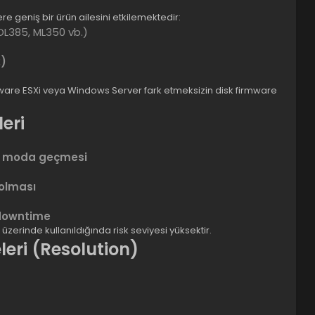
 geniş bir ürün ailesini etkilemektedir:
DL385, ML350 vb.)
2)
VMware ESXi veya Windows Server fark etmeksizin disk firmware
leri
ly moda geçmesi
olması
 downtime
üzerinde kullanıldığında risk seviyesi yüksektir.
eri (Resolution)