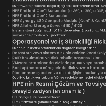
Bu firmware problemi, başta aşağıdaki platformlar olmak üzere
HPE ProLiant Gen11 Sunucular
(DL360, DL380, DL365, 
HPE ProLiant Gen12 Sunucular
HPE Synergy 480 Compute Module (Gen11 & Gen1
HPE Alletra Storage Server 4110 / 4120
İşletim sistemi bağımsızdır (
OS Independent
); yani Linux, 
seviyesinde problem oluşmaktadır.
Operasyonel ve İş Sürekliliği Risk
Bu sorunun üretim ortamlarında doğurabileceği riskler:
Datastore veya sistem diskinin aniden Read On
RAID bozulmaları ve disk rebuild başarısızlıkları
VMware ortamlarında VM’lerin pause veya crash 
Backup/restore süreçlerinde disk yazma hataları
Planlanmamış bakım ve disk değişimi nedeniyle
Özellikle
kritik veritabanı, VDI ve yedekleme hedef diskleri
HPE’nin Resmî Çözüm ve Tavsiyel
Önleyici Aksiyon (En Önemlisi)
HPE açıkça şunu önermektedir:
HPK3 firmware güncellemesini uygulamayın.