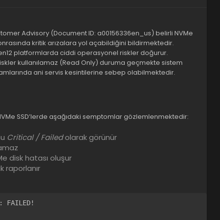
stomer Advisory (Document ID: a00156336en_us) belirli NVMe
sında kritik arızalara yol açabildiğini bildirmektedir.
n12 platformlarda ciddi operasyonel riskler doğurur.
 diskler kullanılamaz (Read Only) duruma geçmekte sistem
amlarında ani servis kesintilerine sebep olabilmektedir.
 NVMe SSD’lerde aşağıdaki semptomlar gözlemlenmektedir:
mu
Critical / Failed
olarak görünür
lamaz
e disk hatası oluşur
k raporlanır
 FAILED!
