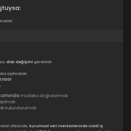
ştuysa:
nabilir:
rsa,
disk değişimi
gereklidir.
ka açılmalıdır.
K11001
r
rtamında
mutlaka doğrulanmalı
pılmalı
ya
bulundurulmalı
lmanın ötesinde,
kurumsal veri merkezlerinde ciddi iş