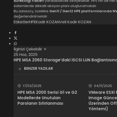
sürekliliği riskleri
yaratabilecek seviyededir. HPE’nin de net ol
sistemlerde dikkatli aksiyon planı oluşturulmalıdır.
Bu advisory, özellikle
Gen11 / Gen12 HPE platformlarında N
değerlendirilmelidir.
Etiketler
HPE
Kadir KOZAN
Veli Kadir KOZAN
İlginizi Çekebilir
25 Haz, 2025
HPE MSA 2060 Storage’daki ISCSI LUN Bağlantısın
BENZER YAZILAR
17/03/2025
04/11/2025
HPE MSA 2000 Serisi G1 ve G2
VMware ESXi 
Modellerde Unutulan
Image Günce
Parolanın Sıfırlanması
Üzerinden Off
Yöntemi)