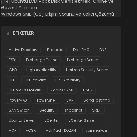
[TR] Ubuntu LVM Root Disk Genişletmek : Online ve
Güvenli Yöntem
Windows SMB (C$) Erişim Sorunu ve Kalıcı Çözümü
ETIKETLER
Active Directory
Brocade
Dell-EMC
DNS
ESXi
Exchange Online
Exchange Server
GPO
High Availability
Horizon Security Server
HPE
HPE Proliant
HPE Simplivity
HPE VM Essentials
Kadir KOZAN
Linux
PowerMAX
PowerShell
SAN
Sanallaştırma
SAN Switch
Security
snapshot
SRDF
Ubuntu Server
vCenter
vCenter Server
VCF
vCSA
Veli Kadir KOZAN
veri merkezi