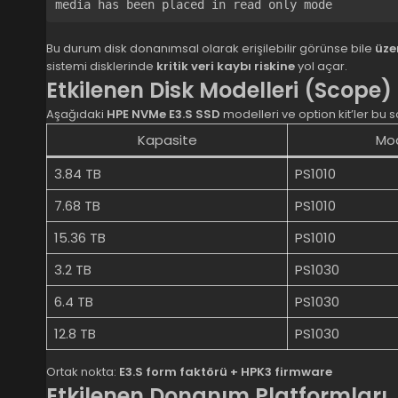
Bu durum disk donanımsal olarak erişilebilir görünse bile
üze
sistemi disklerinde
kritik veri kaybı riskine
yol açar.
Etkilenen Disk Modelleri (Scope)
Aşağıdaki
HPE NVMe E3.S SSD
modelleri ve option kit’ler bu s
Kapasite
Mod
3.84 TB
PS1010
7.68 TB
PS1010
15.36 TB
PS1010
3.2 TB
PS1030
6.4 TB
PS1030
12.8 TB
PS1030
Ortak nokta:
E3.S form faktörü + HPK3 firmware
Etkilenen Donanım Platformları