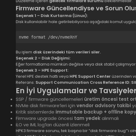
Düzeltme içeren
gelecek firmware sürümü
beklenmelidir.
Firmware Güncellendiyse ve Sorun Olu
Seçenek 1 – Disk Kurtarma (Linux):
Disk kullanılabilir hale getirilebiliyorsa aşağıdaki komut uygula
Bu işlem
disk üzerindeki tüm verileri siler.
Seçenek 2 – Disk Değişimi:
Eğer formatlama mümkün değilse veya disk stabil çalışmıyo
Seçenek 3 – HPE Support:
Yerel HPE destek hattı veya
HPE Support Center
üzerinden va
Referans:
Support Communication Cross Reference ID: SI
En İyi Uygulamalar ve Tavsiyele
SSP / firmware güncellemeleri
üretim öncesi test o
NVMe disk firmware’leri için
vendor advisory takibi
ya
Kritik sistemlerde
immutable backup + offline kop
Firmware upgrade öncesi
tam yedek
alınmalı
iLO ve IML log’ları düzenli izlenmeli
HPK3 firmware sorunu, tek başına bir “disk firmware bug”’ı o