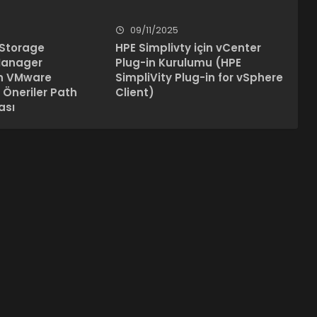
09/11/2025
 Storage
HPE Simplivty için vCenter
Manager
Plug-in Kurulumu (HPE
an VMware
SimpliVity Plug-in for vSphere
n Öneriler Path
Client)
ası