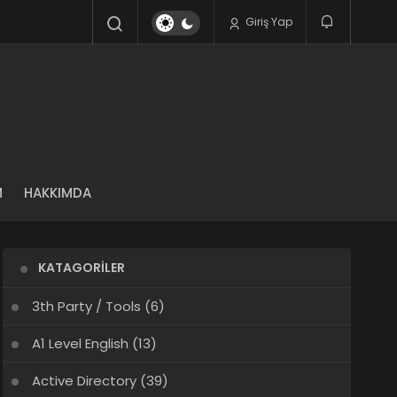
Giriş Yap
M
HAKKIMDA
KATAGORILER
3th Party / Tools
(6)
A1 Level English
(13)
Active Directory
(39)