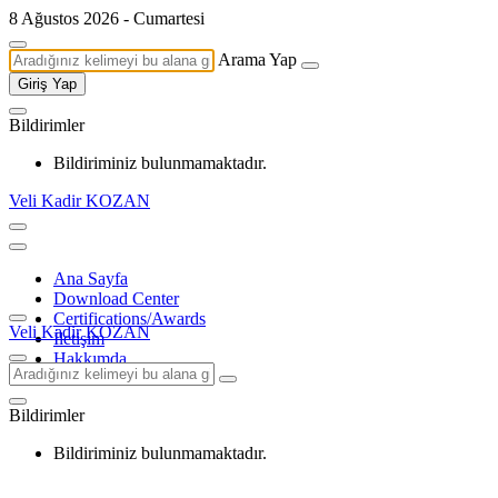
8 Ağustos 2026 - Cumartesi
Arama Yap
Giriş Yap
Bildirimler
Bildiriminiz bulunmamaktadır.
Veli Kadir KOZAN
Ana Sayfa
Download Center
Certifications/Awards
Veli Kadir KOZAN
İletişim
Hakkımda
Bildirimler
Bildiriminiz bulunmamaktadır.