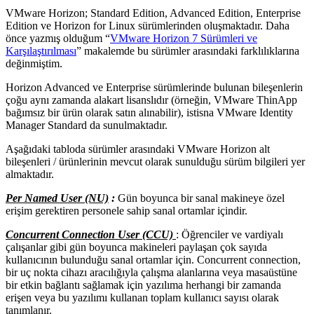
VMware Horizon; Standard Edition, Advanced Edition, Enterprise
Edition ve Horizon for Linux sürümlerinden oluşmaktadır. Daha
önce yazmış olduğum “
VMware Horizon 7 Sürümleri ve
Karşılaştırılması
” makalemde bu sürümler arasındaki farklılıklarına
değinmiştim.
Horizon Advanced ve Enterprise sürümlerinde bulunan bileşenlerin
çoğu aynı zamanda alakart lisanslıdır (örneğin, VMware ThinApp
bağımsız bir ürün olarak satın alınabilir), istisna VMware Identity
Manager Standard da sunulmaktadır.
Aşağıdaki tabloda sürümler arasındaki VMware Horizon alt
bileşenleri / ürünlerinin mevcut olarak sunulduğu sürüm bilgileri yer
almaktadır.
Per Named User (NU)
:
Gün boyunca bir sanal makineye özel
erişim gerektiren personele sahip sanal ortamlar içindir.
Concurrent
Connection User (CCU)
: Öğrenciler ve vardiyalı
çalışanlar gibi gün boyunca makineleri paylaşan çok sayıda
kullanıcının bulunduğu sanal ortamlar için. Concurrent connection,
bir uç nokta cihazı aracılığıyla çalışma alanlarına veya masaüstüne
bir etkin bağlantı sağlamak için yazılıma herhangi bir zamanda
erişen veya bu yazılımı kullanan toplam kullanıcı sayısı olarak
tanımlanır.