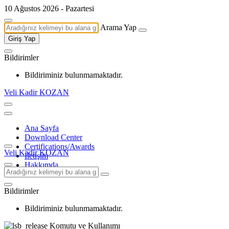
10 Ağustos 2026 - Pazartesi
Arama Yap
Giriş Yap
Bildirimler
Bildiriminiz bulunmamaktadır.
Veli Kadir KOZAN
Ana Sayfa
Download Center
Certifications/Awards
Veli Kadir KOZAN
İletişim
Hakkımda
Bildirimler
Bildiriminiz bulunmamaktadır.