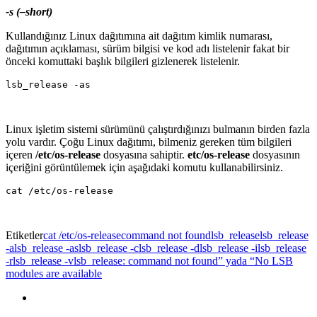
-s (–short)
Kullandığınız Linux dağıtımına ait dağıtım kimlik numarası,
dağıtımın açıklaması, sürüm bilgisi ve kod adı listelenir fakat bir
önceki komuttaki başlık bilgileri gizlenerek listelenir.
Linux işletim sistemi sürümünü çalıştırdığınızı bulmanın birden fazla
yolu vardır. Çoğu Linux dağıtımı, bilmeniz gereken tüm bilgileri
içeren
/etc/os-release
dosyasına sahiptir.
etc/os-release
dosyasının
içeriğini görüntülemek için aşağıdaki komutu kullanabilirsiniz.
Etiketler
cat /etc/os-release
command not found
lsb_release
lsb_release
-a
lsb_release -as
lsb_release -c
lsb_release -d
lsb_release -i
lsb_release
-r
lsb_release -v
lsb_release: command not found” yada “No LSB
modules are available