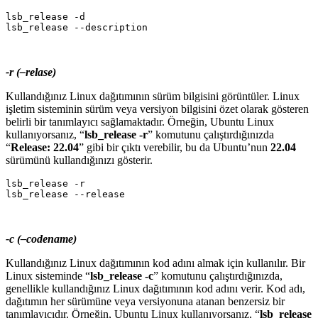
lsb_release -d

-r (–relase)
Kullandığınız Linux dağıtımının sürüm bilgisini görüntüler. Linux
işletim sisteminin sürüm veya versiyon bilgisini özet olarak gösteren
belirli bir tanımlayıcı sağlamaktadır. Örneğin, Ubuntu Linux
kullanıyorsanız, “
lsb_release -r
” komutunu çalıştırdığınızda
“
Release: 22.04
” gibi bir çıktı verebilir, bu da Ubuntu’nun
22.04
sürümünü kullandığınızı gösterir.
lsb_release -r

-c (–codename)
Kullandığınız Linux dağıtımının kod adını almak için kullanılır. Bir
Linux sisteminde “
lsb_release -c
” komutunu çalıştırdığınızda,
genellikle kullandığınız Linux dağıtımının kod adını verir. Kod adı,
dağıtımın her sürümüne veya versiyonuna atanan benzersiz bir
tanımlayıcıdır. Örneğin, Ubuntu Linux kullanıyorsanız, “
lsb_release