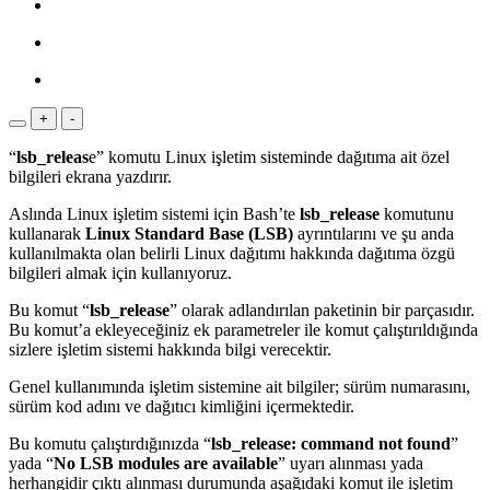
+
-
“
lsb_releas
e” komutu Linux işletim sisteminde dağıtıma ait özel
bilgileri ekrana yazdırır.
Aslında Linux işletim sistemi için Bash’te
lsb_release
komutunu
kullanarak
Linux Standard Base (LSB)
ayrıntılarını ve şu anda
kullanılmakta olan belirli Linux dağıtımı hakkında dağıtıma özgü
bilgileri almak için kullanıyoruz.
Bu komut “
lsb_release
” olarak adlandırılan paketinin bir parçasıdır.
Bu komut’a ekleyeceğiniz ek parametreler ile komut çalıştırıldığında
sizlere işletim sistemi hakkında bilgi verecektir.
Genel kullanımında işletim sistemine ait bilgiler; sürüm numarasını,
sürüm kod adını ve dağıtıcı kimliğini içermektedir.
Bu komutu çalıştırdığınızda “
lsb_release: command not found
”
yada “
No LSB modules are available
” uyarı alınması yada
herhangidir çıktı alınması durumunda aşağıdaki komut ile işletim