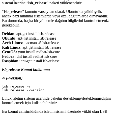
sistemi üzerine “
lsb_release
” paketi yüklenecektir.
“
lsb_release
” komutu varsayılan olarak Ubuntu’da yüklü gelir,
ancak bazı minimal sistemlerde veya özel dağıtımlarda olmayabilir.
Bu durumda, başka bir yöntemle dağıtım bilgilerini kontrol etmeniz
gerekebilir.
Debian
: apt-get install lsb-release
Ubuntu
: apt-get install lsb-release
Arch Linux:
pacman -S lsb-release
Kali Linux
: apt-get install lsb-release
CentOS:
yum install redhat-lsb-core
Fedora:
dnf install redhat-lsb-core
Raspbian:
apt-get install lsb-release
lsb_release Komut kullanımı;
-v (–version)
lsb_release -v

Linux işletim sistemi üzerinde paketin desteklenip/desteklenmediğini
kontrol etmek için kullanabilirsiniz.
Bu komut çalıştırıldığında işletim sistemi üzerinde yüklü olan LSB