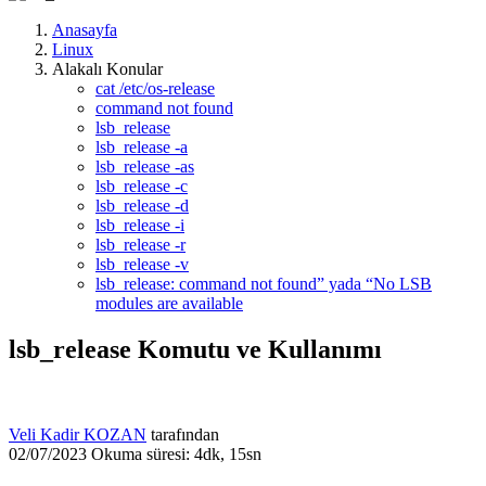
Anasayfa
Linux
Alakalı Konular
cat /etc/os-release
command not found
lsb_release
lsb_release -a
lsb_release -as
lsb_release -c
lsb_release -d
lsb_release -i
lsb_release -r
lsb_release -v
lsb_release: command not found” yada “No LSB
modules are available
lsb_release Komutu ve Kullanımı
Veli Kadir KOZAN
tarafından
02/07/2023
Okuma süresi: 4dk, 15sn