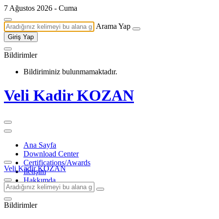
7 Ağustos 2026 - Cuma
Arama Yap
Giriş Yap
Bildirimler
Bildiriminiz bulunmamaktadır.
Veli Kadir KOZAN
Ana Sayfa
Download Center
Certifications/Awards
Veli Kadir KOZAN
İletişim
Hakkımda
Bildirimler