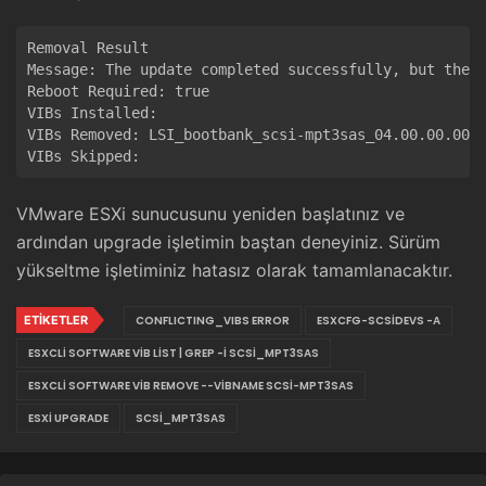
Removal Result

Message: The update completed successfully, but the s
Reboot Required: true

VIBs Installed:

VIBs Removed: LSI_bootbank_scsi-mpt3sas_04.00.00.00.1
VMware ESXi sunucusunu yeniden başlatınız ve
ardından upgrade işletimin baştan deneyiniz. Sürüm
yükseltme işletiminiz hatasız olarak tamamlanacaktır.
ETIKETLER
CONFLICTING_VIBS ERROR
ESXCFG-SCSIDEVS -A
ESXCLI SOFTWARE VIB LIST | GREP -I SCSI_MPT3SAS
ESXCLI SOFTWARE VIB REMOVE --VIBNAME SCSI-MPT3SAS
ESXI UPGRADE
SCSI_MPT3SAS