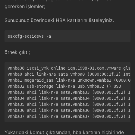
gererken işlemler;
Sunucunuz üzerindeki HBA kartlarını listeleyiniz.
örnek çıktı;
vmhba38 iscsi_vmk online iqn.1998-01.com.vmware:glss-
vmhba0 ahci link-n/a sata.vmhba0 (0000:00:1f.2) Intel
vmhba1 megaraid_sas link-n/a unknown.vmhba1 (0000:02:
vmhba32 usb-storage link-n/a usb.vmhba32 () USB

vmhba33 ahci link-n/a sata.vmhba33 (0000:00:1f.2) Int
vmhba34 ahci link-n/a sata.vmhba34 (0000:00:1f.2) Int
vmhba35 ahci link-n/a sata.vmhba35 (0000:00:1f.2) Int
vmhba36 ahci link-n/a sata.vmhba36 (0000:00:1f.2) Int
Yukarıdaki komut çıktısından, hba kartının hiçbirinde