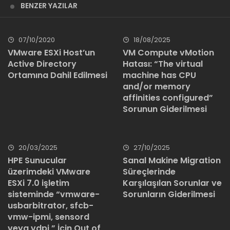
BENZER YAZILAR
07/10/2020
18/08/2025
VMware ESXi Host’un
VM Compute vMotion
Active Directory
Hatası: “The virtual
Ortamına Dahil Edilmesi
machine has CPU
and/or memory
affinities configured”
Sorunun Giderilmesi
20/03/2025
27/10/2025
HPE Sunucular
Sanal Makine Migration
üzerimdeki VMware
Süreçlerinde
ESXi 7.0 işletim
Karşılaşılan Sorunlar ve
sisteminde “vmware-
Sorunların Giderilmesi
usbarbitrator, sfcb-
vmw-ipmi, sensord
veya vdpi ” İçin Out of