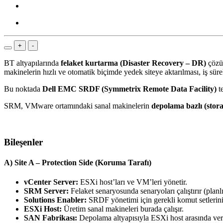
+
-
BT altyapılarında
felaket kurtarma (Disaster Recovery – DR)
çözüm
makinelerin hızlı ve otomatik biçimde yedek siteye aktarılması, iş sürekl
Bu noktada
Dell EMC SRDF (Symmetrix Remote Data Facility)
te
SRM, VMware ortamındaki sanal makinelerin
depolama bazlı (stor
Bileşenler
A)
Site A – Protection Side (Koruma Tarafı)
vCenter Server:
ESXi host’ları ve VM’leri yönetir.
SRM Server:
Felaket senaryosunda senaryoları çalıştırır (planl
Solutions Enabler:
SRDF yönetimi için gerekli komut setlerini 
ESXi Host:
Üretim sanal makineleri burada çalışır.
SAN Fabrikası:
Depolama altyapısıyla ESXi host arasında veri