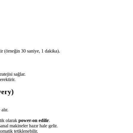
ir (örneğin 30 saniye, 1 dakika).
tejisi sağlar.
rektirir.
very)
alır.
tik olarak
power-on edilir
.
nal makineler hazır hale gelir.
omatik tetiklenebilir.