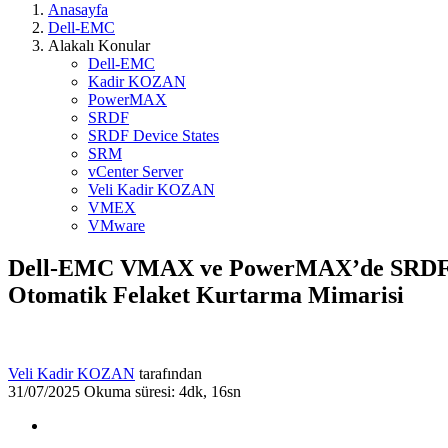
Anasayfa
Dell-EMC
Alakalı Konular
Dell-EMC
Kadir KOZAN
PowerMAX
SRDF
SRDF Device States
SRM
vCenter Server
Veli Kadir KOZAN
VMEX
VMware
Dell-EMC VMAX ve PowerMAX’de SRDF ve
Otomatik Felaket Kurtarma Mimarisi
Veli Kadir KOZAN
tarafından
31/07/2025
Okuma süresi: 4dk, 16sn