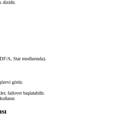
 dizidir.
RDF/A, Star modlarında).
örevi görür.
r, failover başlatabilir.
kullanır.
sı