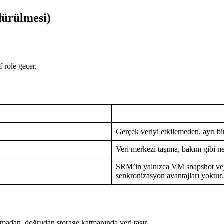
dürülmesi)
 role geçer.
Gerçek veriyi etkilemeden, ayrı bir
Veri merkezi taşıma, bakım gibi ne
SRM’in yalnızca VM snapshot veya 
senkronizasyon avantajları yoktur.
madan, doğrudan storage katmanında veri taşır.