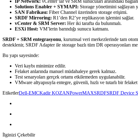
IP Network:
vCenter’lar ve SRM sunucuları arasındaki bağlant
Solutions Enabler + SYMAPI:
Storage yönetimini sağlayan y
SAN Fabrikası:
Fiber Channel üzerinden storage erişimi.
SRDF Mirroring:
R1’den R2’ye replikasyon işlemini sağlar.
vCenter & SRM Server:
Her iki tarafta da bulunmalı.
ESXi Host:
VM’lerin barındığı sunucu katmanı.
SRDF + SRM entegrasyonu
, kurumsal veri merkezlerinde tam oto
desteklenir, SRDF Adapter ile storage bazlı tüm DR operasyonları mer
Bu yapı sayesinde:
Veri kaybı minimize edilir.
Felaket anlarında manuel müdahaleye gerek kalmaz.
Test senaryoları gerçek ortamı etkilemeden uygulanabilir.
VMware altyapısıyla entegre, güvenli, hızlı ve tutarlı bir felak
Etiketler
Dell-EMC
Kadir KOZAN
PowerMAX
SRDF
SRDF Device St
İlginizi Çekebilir