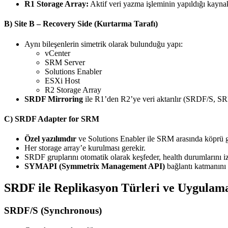
R1 Storage Array:
Aktif veri yazma işleminin yapıldığı kaynak
B)
Site B – Recovery Side (Kurtarma Tarafı)
Aynı bileşenlerin simetrik olarak bulunduğu yapı:
vCenter
SRM Server
Solutions Enabler
ESXi Host
R2 Storage Array
SRDF Mirroring
ile R1’den R2’ye veri aktarılır (SRDF/S, S
C)
SRDF Adapter for SRM
Özel yazılımdır
ve Solutions Enabler ile SRM arasında köprü g
Her storage array’e kurulması gerekir.
SRDF gruplarını otomatik olarak keşfeder, health durumlarını izle
SYMAPI (Symmetrix Management API)
bağlantı katmanını 
SRDF ile Replikasyon Türleri ve Uygulama
SRDF/S (Synchronous)