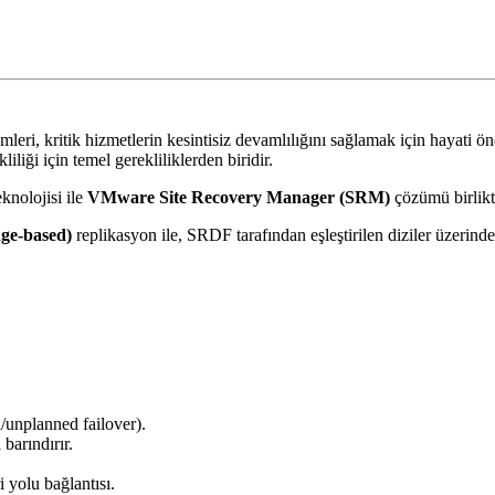
leri, kritik hizmetlerin kesintisiz devamlılığını sağlamak için hayati ö
iliği için temel gerekliliklerden biridir.
knolojisi ile
VMware Site Recovery Manager (SRM)
çözümü birlikt
age-based)
replikasyon ile, SRDF tarafından eşleştirilen diziler üzerinde
ı/unplanned failover).
barındırır.
 yolu bağlantısı.