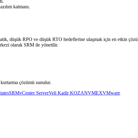
ı.
azılım katmanı.
matik, düşük RPO ve düşük RTO hedeflerine ulaşmak için en etkin çözü
kezi olarak SRM ile yönetilir.
et kurtarma çözümü sunulur.
ates
SRM
vCenter Server
Veli Kadir KOZAN
VMEX
VMware