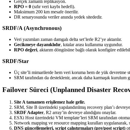
Gerçek zamanlı replikasyon.
RPO = 0
(sıfır veri kaybı hedefi).
Maksimum 200 km mesafe önerilir.
DR senaryosunda veriler anında yedek sitededir.
SRDF/A (Asynchronous)
Veri yazımları zaman damgalı delta set’lerle R2’ye aktarılır.
Gecikmeye dayanıklıdır
, kıtalar arası kullanıma uygundur.
RPO değeri
, aktarım döngüsüne bağlı olarak konfigüre edilebil
SRDF/Star
Üç site’li mimarilerde hem veri koruma hem de yük devretme stra
SRM tarafından da desteklenir, ancak daha karmaşık kurulum ge
Failover Süreci (Unplanned Disaster Reco
Site A tamamen erişilemez hale gelir.
SRM, Site B üzerindeki yapılandırılmış recovery plan’ı devreye 
SRDF Adapter
, R2 array’in devreye alındığını onaylar.
ESXi Host üzerindeki VM template’leri SRM tarafından otoma
Network mapping ve resource mapping kuralları uygulanarak, sa
DNS güncellemeleri, script çalıştırmaları (pre/post script)
ot