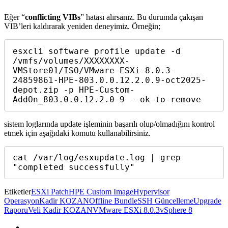
Eğer “
conflicting VIBs
” hatası alırsanız. Bu durumda çakışan
VIB’leri kaldırarak yeniden deneyimiz. Örneğin;
esxcli software profile update -d 
/vmfs/volumes/XXXXXXXX-
VMStore01/ISO/VMware-ESXi-8.0.3-
24859861-HPE-803.0.0.12.2.0.9-oct2025-
depot.zip -p HPE-Custom-
AddOn_803.0.0.12.2.0-9 --ok-to-remove
sistem loglarında update işleminin başarılı olup/olmadığını kontrol
etmek için aşağıdaki komutu kullanabilirsiniz.
cat /var/log/esxupdate.log | grep 
"completed successfully"
Etiketler
ESXi Patch
HPE Custom Image
Hypervisor
Operasyon
Kadir KOZAN
Offline Bundle
SSH Güncelleme
Upgrade
Raporu
Veli Kadir KOZAN
VMware ESXi 8.0.3
vSphere 8