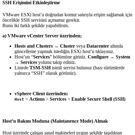
SSH Erişimini Etkinleştirme
VMware ESXi host’a doğrudan komut satırıyla erişim sağlamak için
öncelikle SSH servisini açmamız gerekir.
Bunu iki farklı şekilde yapabilirsin.
a) VMware vCenter Server üzerinden;
Hosts and Clusters
→
Cluster
veya
Datacenter
altında
güncelleme yapmak istediğin ESXi host’u tıklayınız.
Host’un “
Services
” bölümüne giriniz.
Configure → System
→ Services
yolunu takip ediniz.
Listede
TSM-SSH
isimli servisi bulunuz (bazı sürümlerde
yalnızca “SSH” olarak görünür).
vSphere Client üzerinden:
>
Actions
>
Services
>
Enable Secure Shell (SSH)
Host
Host’u Bakım Moduna (Maintanence Mode) Almak
Host üzerinde çalışan sanal makineleri uygun şekilde taşıdıktan