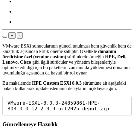
+
-
VMware ESXi sunucularının güncel tutulması hem güvenlik hem de
kararlılık açısından kritik öneme sahiptir. Özellikle
donanım
üreticisine özel (vendor custom)
sürümlerde örneğin
HPE, Dell,
Lenovo
,
Cisco
gibi ilgili sürücüler ve yönetim bileşenleriyle
optimize edildiği için bu paketlerin zamanında yüklenmesi donanım
uyumluluğu açısından da hayati bir rol oynar.
Bu makalemde
HPE Custom ESXi 8.0.3
sürümüne ait aşağıdaki
paketi kullanarak update işleminin detaylarını açıklayacağım.
VMware-ESXi-8.0.3-24859861-HPE-
803.0.0.12.2.0.9-oct2025-depot.zip
Güncellemeye Hazırlık