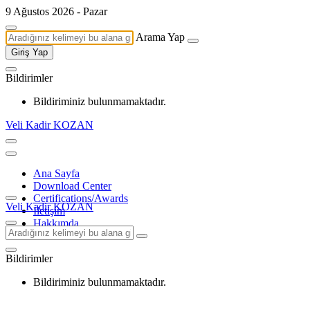
9 Ağustos 2026 - Pazar
Arama Yap
Giriş Yap
Bildirimler
Bildiriminiz bulunmamaktadır.
Veli Kadir KOZAN
Ana Sayfa
Download Center
Certifications/Awards
Veli Kadir KOZAN
İletişim
Hakkımda
Bildirimler
Bildiriminiz bulunmamaktadır.