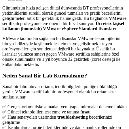
Günümüzün hızla gelişen dijital dünyasında BT profesyonellerinin
yetkinliklerini sürekli olarak güncel tutmaları ve pratik becerilerini
geliştirmeleri artık bir gereklilik haline geldi. Bu bağlamda
VMware
sertifikalı profesyonellere önemli bir fırsat sunuyor.
Ücretsiz kişisel
kullanım (home-lab) VMware vSphere Standard lisansları
.
VMware tarafından sağlanan bu lisanslar VMware teknolojilerini
bireysel düzeyde keşfetmek test etmek ve geliştirmek isteyen
profesyoneller için son derece değerli bir kaynaktır. Üstelik bu
lisanslar yalnızca sınavı geçen VMware sertifika sahiplerine özel
olarak sunulmakta ve 1 yıl boyunca 32 çekirdek (core) desteği ile
kullanılabilmektedir.
Neden Sanal Bir Lab Kurmalısınız?
Sanal bir laboratuvar ortamı, teorik bilgilerin pratiğe döküldüğü
yerdir. VMware sertifikalı bir profesyonel olarak bu ortam size
şunları sunar:
✅ Gerçek ortamı riske atmadan yeni yapılandırmalar deneme imkânı
✅ Güncel teknolojileri test etme ve tanıma fırsatı
✅ Hata senaryoları üzerinden
troubleshooting
becerilerinizi
geliştirme
✅ İşe alımlarda, proje liderliklerinde ve danışmanlık rollerinde ön