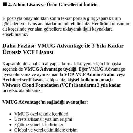
🟩
4. Adım: Lisans ve Ürün Görsellerini İndirin
E-postayla onay aldıktan sonra tekrar portala giriş yaparak ürün
görselleri ve lisans anahtarlarını indirebilirsiniz. Her ürün kutusunun
alt köşesinde yer alan görsellere tıklayarak ilgili kaynaklara
erişebilirsiniz.
Daha Fazlası: VMUG Advantage ile 3 Yıla Kadar
Ücretsiz VCF Lisansı
Kapsamlı bir sanal lab altyapısı kurmak isteyenler için bir başka
seçenek de
VMUG Advantage üyeliği
. Eğer VMUG Advantage
üyesi olursanız ve aynı zamanda
VCP-VCF Administrator veya
Architect
sertifikasına sahipseniz,
kişisel kullanım amaçlı
VMware Cloud Foundation (VCF) lisanslarını 3 yıla kadar
ücretsiz
alabilirsiniz.
VMUG Advantage’ın sağladığı avantajlar:
VMUG özel teknik içerikleri
Ücretsiz/lisanslı yazılım erişimi
Eğitime yönelik indirimler
Global ve yerel etkinliklere erişim