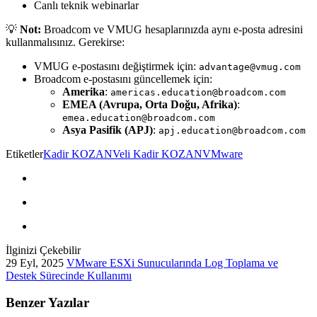
Canlı teknik webinarlar
💡
Not:
Broadcom ve VMUG hesaplarınızda aynı e-posta adresini
kullanmalısınız. Gerekirse:
VMUG e-postasını değiştirmek için:
advantage@vmug.com
Broadcom e-postasını güncellemek için:
Amerika
:
americas.education@broadcom.com
EMEA (Avrupa, Orta Doğu, Afrika)
:
emea.education@broadcom.com
Asya Pasifik (APJ)
:
apj.education@broadcom.com
Etiketler
Kadir KOZAN
Veli Kadir KOZAN
VMware
İlginizi Çekebilir
29 Eyl, 2025
VMware ESXi Sunucularında Log Toplama ve
Destek Sürecinde Kullanımı
Benzer Yazılar