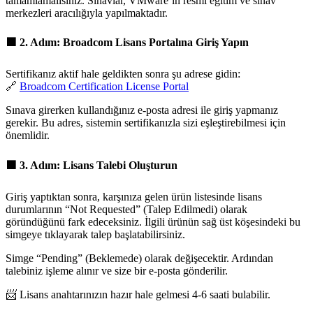
tamamlamalısınız. Sınavlar, VMware’in resmi eğitim ve sınav
merkezleri aracılığıyla yapılmaktadır.
🟩
2. Adım: Broadcom Lisans Portalına Giriş Yapın
Sertifikanız aktif hale geldikten sonra şu adrese gidin:
🔗
Broadcom Certification License Portal
Sınava girerken kullandığınız e-posta adresi ile giriş yapmanız
gerekir. Bu adres, sistemin sertifikanızla sizi eşleştirebilmesi için
önemlidir.
🟩
3. Adım: Lisans Talebi Oluşturun
Giriş yaptıktan sonra, karşınıza gelen ürün listesinde lisans
durumlarının “Not Requested” (Talep Edilmedi) olarak
göründüğünü fark edeceksiniz. İlgili ürünün sağ üst köşesindeki bu
simgeye tıklayarak talep başlatabilirsiniz.
Simge “Pending” (Beklemede) olarak değişecektir. Ardından
talebiniz işleme alınır ve size bir e-posta gönderilir.
📨 Lisans anahtarınızın hazır hale gelmesi 4-6 saati bulabilir.