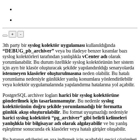
+
-
3th party bir
syslog kolektör uygulaması
kullanıldığında
“DEBUG_pb_archiver”
veya bu ifadeye benzer kısımlar bazı
syslog kolektörleri tarafından yanlışlıkla
vCenter adı
olarak
yorumlanabilir. Bu durum özellikle syslog kolektörünün her sistem
için ayrı bir klasör oluşturacak şekilde yapılandırıldığı senaryolarda
istenmeyen klasörler oluşturulmasına
neden olabilir. Bu hatalı
yorumlama nedeniyle günlükler yanlış konumlara yönlendirilebilir
veya kolektör uygulamalarında yapılandırma hatalarına yol açabilir.
PostgreSQL archiver logları
harici bir syslog kolektörüne
gönderilmek için tasarlanmamıştır
. Bu nedenle
syslog
kolektörünün doğru şekilde yorumlamadığı bir formatta
günlük akışı oluşturulabilir
. Bu format uyuşmazlığı nedeniyle
harici syslog kolektörü “pg_archiver” gibi belirli kelimeleri
yanlışlıkla bir bilgisayar adı olarak algılayabilir
ve bu yanlış
eşleştirme sonucunda ek klasörler veya hatalı girişler oluşabilir.
Bu hatanın etkilerini en aza indirmek için aşağıdaki geçici çözümleri