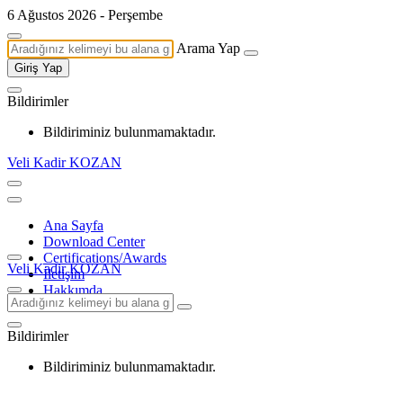
6 Ağustos 2026 - Perşembe
Arama Yap
Giriş Yap
Bildirimler
Bildiriminiz bulunmamaktadır.
Veli Kadir KOZAN
Ana Sayfa
Download Center
Certifications/Awards
Veli Kadir KOZAN
İletişim
Hakkımda
Bildirimler
Bildiriminiz bulunmamaktadır.