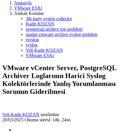
Anasayfa
VMware ESXi
Alakalı Konular
3th party syslog collector
Kadir KOZAN
postgresql archive log problem
qradar vmware archive syslog problem
rsyslog
syslog
Veli Kadir KOZAN
VMware ESXi
VMware vCenter Server, PostgreSQL
Archiver Loglarının Harici Syslog
Kolektörlerinde Yanlış Yorumlanması
Sorunun Giderilmesi
Veli Kadir KOZAN
tarafından
20/03/2025
Okuma süresi: 1dk, 24sn