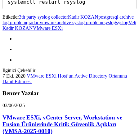
systemctl restart rsyslog
Etiketler
3th party syslog collector
Kadir KOZAN
postgresql archive
log problem
qradar vmware archive syslog problem
rsyslog
syslog
Veli
Kadir KOZAN
VMware ESXi
İlginizi Çekebilir
7 Eki, 2020
VMware ESXi Host’un Active Directory Ortamına
Dahil Edilmesi
Benzer Yazılar
03/06/2025
VMware ESXi, vCenter Server, Workstation ve
Fusion Ürünlerinde Kritik Güvenlik Açıkları
(VMSA-2025-0010)