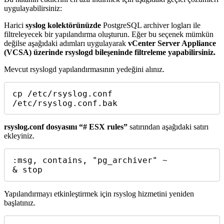
uygulayabilirsiniz:
Harici
syslog kolektörünüzde
PostgreSQL archiver logları ile
filtreleyecek bir yapılandırma oluşturun. Eğer bu seçenek mümkün
değilse aşağıdaki adımları uygulayarak
vCenter Server Appliance
(VCSA) üzerinde rsyslogd bileşeninde filtreleme yapabilirsiniz.
Mevcut rsyslogd yapılandırmasının yedeğini alınız.
cp /etc/rsyslog.conf 
/etc/rsyslog.conf.bak
rsyslog.conf dosyasını “# ESX rules”
satırından aşağıdaki satırı
ekleyiniz.
:msg, contains, "pg_archiver" ~

& stop
Yapılandırmayı etkinleştirmek için rsyslog hizmetini yeniden
başlatınız.