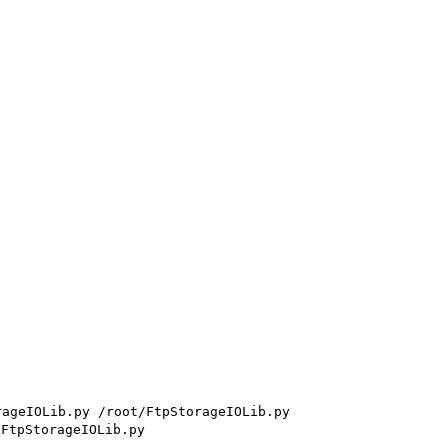
rageIOLib.py /root/FtpStorageIOLib.py
/FtpStorageIOLib.py