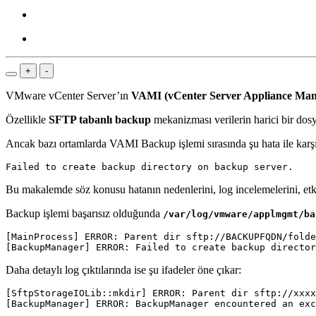
+
-
VMware vCenter Server’ın
VAMI (vCenter Server Appliance Man
Özellikle
SFTP tabanlı backup
mekanizması verilerin harici bir dos
Ancak bazı ortamlarda VAMI Backup işlemi sırasında şu hata ile karşıl
Bu makalemde söz konusu hatanın nedenlerini, log incelemelerini, etki
Backup işlemi başarısız olduğunda
/var/log/vmware/applmgmt/ba
[MainProcess] ERROR: Parent dir sftp://BACKUPFQDN/folde
Daha detaylı log çıktılarında ise şu ifadeler öne çıkar:
[SftpStorageIOLib::mkdir] ERROR: Parent dir sftp://xxxx