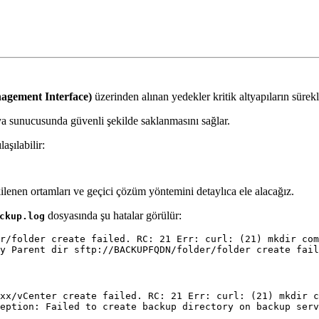
agement Interface)
üzerinden alınan yedekler kritik altyapıların sürekl
ya sunucusunda güvenli şekilde saklanmasını sağlar.
aşılabilir:
lenen ortamları ve geçici çözüm yöntemini detaylıca ele alacağız.
dosyasında şu hatalar görülür:
ckup.log
r/folder create failed. RC: 21 Err: curl: (21) mkdir com
xx/vCenter create failed. RC: 21 Err: curl: (21) mkdir c