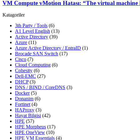
VM Compute vMotion Hatası: “The virtual machine h
Katagoriler
3th Party / Tools
(6)
A1 Level English
(13)
Active Directory
(39)
Azure
(11)
Azure Active Directory / EntraID
(1)
Brocade SAN Switch
(17)
Cisco
(7)
Cloud Computing
(6)
Cohesity
(6)
Dell-EMC
(27)
DHCP
(3)
DNS / BIND / CoreDNS
(3)
Docker
(5)
Donanim
(6)
Fortinet
(4)
HAProxy
(3)
Hayat Bilgisi
(42)
HPE
(57)
HPE Morpheus
(17)
HPE OneView
(10)
HPE VM Essentials
(4)