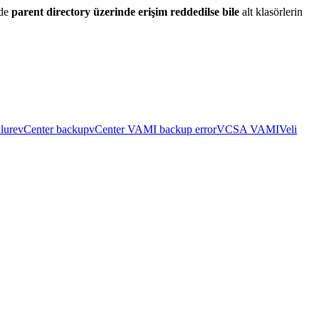
ede
parent directory üzerinde erişim reddedilse bile
alt klasörlerin
lure
vCenter backup
vCenter VAMI backup error
VCSA VAMI
Veli