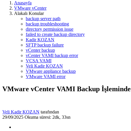
Anasayfa
VMware vCenter
Alakalı Konular
backup server path
backup troubleshooting
directory permission issue
failed to create backup directory
Kadir KOZAN
SFTP backup failure
vCenter backup
vCenter VAMI backup error
VCSA VAMI
Veli Kadir KOZAN
VMware appliance backup
VMware VAMI error
VMware vCenter VAMI Backup İşleminde “F
Veli Kadir KOZAN
tarafından
29/09/2025
Okuma süresi: 2dk, 33sn