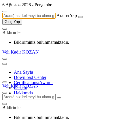
6 Ağustos 2026 - Perşembe
Arama Yap
Giriş Yap
Bildirimler
Bildiriminiz bulunmamaktadır.
Veli Kadir KOZAN
Ana Sayfa
Download Center
Certifications/Awards
Veli Kadir KOZAN
İletişim
Hakkımda
Bildirimler
Bildiriminiz bulunmamaktadır.