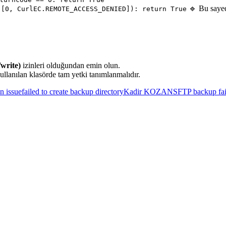
🔹 Bu say
 [0, CurlEC.REMOTE_ACCESS_DENIED]): return True
write)
izinleri olduğundan emin olun.
ullanılan klasörde tam yetki tanımlanmalıdır.
n issue
failed to create backup directory
Kadir KOZAN
SFTP backup fai