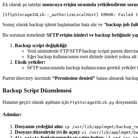
Ek olarak şu satırlar
sunucuya erişim sırasında yetkilendirme sorun
Sonuç olarak backup işlemi başlamadan hata alır ve “
backup job fai
Bu sorunun temelinde
SFTP erişim izinleri ve backup betiğinde yap
Backup script değişikliği:
Yeni sürümlerde FTP/SFTP backup scripti parent directory
Eğer backup kullanıcısının root dizinde izinleri yoksa alt k
Eksik yetkiler:
SFTP sunucusunda backup kullanıcısına gerekli yetkiler 
Parent directory üzerinde
“Permission denied”
hatası alınarak backup
Backup Script Düzenlemesi
Hatanın geçici olarak aşılması için
dosyasında u
FtpStorageIOLib.py
Adımlar:
Dosyanın yedeğini alın:
cp /usr/lib/applmgmt/backup_r
Dosyayı düzenleyin (vi ile açın):
vi /usr/lib/applmgmt/b
fonksiyonunda şu satırı bulun:
dir_exists
if cmd_res.re