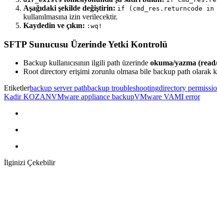
Aşağıdaki şekilde değiştirin:
if (cmd_res.returncode in
kullanılmasına izin verilecektir.
Kaydedin ve çıkın:
:wq!
SFTP Sunucusu Üzerinde Yetki Kontrolü
Backup kullanıcısının ilgili path üzerinde
okuma/yazma (read/
Root directory erişimi zorunlu olmasa bile backup path olarak k
Etiketler
backup server path
backup troubleshooting
directory permissio
Kadir KOZAN
VMware appliance backup
VMware VAMI error
İlginizi Çekebilir