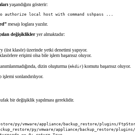
ları
yaşandığını gösterir:
led”
mesajı loglara yazılır.
ılan değişiklikler
yer almaktadır:
 (üst klasör) üzerinde yetki denetimi yapıyor.
lasörlere erişimi olsa bile işlem başarısız oluyor.
tanımlanmadığında, dizin oluşturma (
) komutu başarısız oluyor.
mkdir
 işlemi sonlandırılıyor.
fak bir değişiklik yapılması gereklidir.
estore/py/vmware/appliance/backup_restore/plugins/FtpSto
ackup_restore/py/vmware/appliance/backup_restore/plugins
turncode == 0: return True