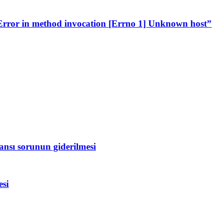
 Error in method invocation [Errno 1] Unknown host”
nsı sorunun giderilmesi
esi