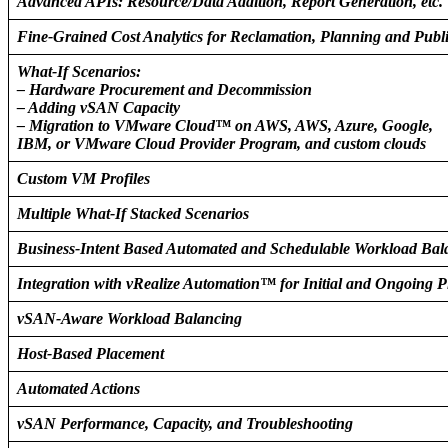
Advanced APIs: Resource/Data Addition, Report Generation, etc.
Fine-Grained Cost Analytics for Reclamation, Planning and Pub
What-If Scenarios:
– Hardware Procurement and Decommission
– Adding vSAN Capacity
– Migration to VMware Cloud™ on AWS, AWS, Azure, Google,
IBM, or VMware Cloud Provider Program, and custom clouds
Custom VM Profiles
Multiple What-If Stacked Scenarios
Business-Intent Based Automated and Schedulable Workload Bal
Integration with vRealize Automation™ for Initial and Ongoing 
vSAN-Aware Workload Balancing
Host-Based Placement
Automated Actions
vSAN Performance, Capacity, and Troubleshooting