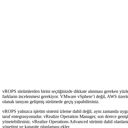
vROPS sürümlerden birini seçtiğinizde dikkate alınması gereken yüzl
farkların incelenmesi gerekiyor. VMware vSphere’i değil, AWS üzeri
olanak tanıyan gelişmiş sürümede geçiş yapabilirsiniz.
vROPS yalnızca işletim sistemi izleme dahil değil, aynı zamanda uygul
taraf entegrasyonudur. vRealize Operation Manager, son derece genişle
yönetebilirsiniz. vRealize Operations Advanced sürümü dahil olanların
yönetimi ve kapasite planlaması ekler.