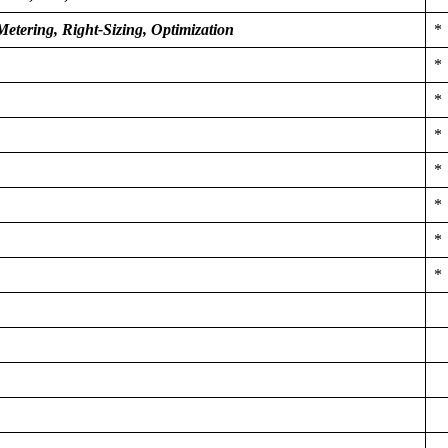
etering, Right-Sizing, Optimization
*
*
*
*
*
*
*
*