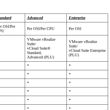
tandard
Advanced
Enterprise
r OSI/Per
Per OSI/Per CPU
Per OSI
PU
VMware vRealize
VMware vRealize
Suite/
Suite/
vCloud Suite®
vCloud Suite Enterprise
Standard,
(PLU)
Advanced (PLU)
*
*
*
*
*
*
*
*
*
*
*
*