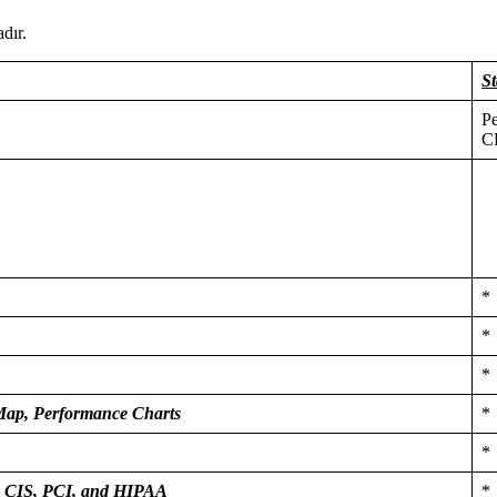
dır.
S
Pe
C
*
*
*
 Map, Performance Charts
*
*
, CIS, PCI, and HIPAA
*