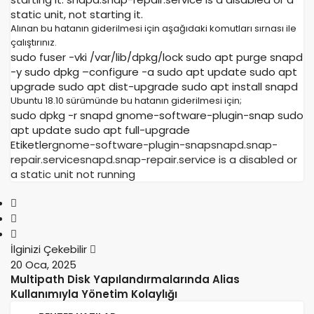
static unit, not starting it.
Alınan bu hatanın giderilmesi için aşağıdaki komutları sırnası ile
çalıştırınız.
sudo fuser -vki /var/lib/dpkg/lock sudo apt purge snapd
-y sudo dpkg –configure -a sudo apt update sudo apt
upgrade sudo apt dist-upgrade sudo apt install snapd
Ubuntu 18.10 sürümünde bu hatanın giderilmesi için;
sudo dpkg -r snapd gnome-software-plugin-snap sudo
apt update sudo apt full-upgrade
Etiketler
gnome-software-plugin-snap
snapd.snap-
repair.service
snapd.snap-repair.service is a disabled or
a static unit not running
İlginizi Çekebilir
20 Oca, 2025
Multipath Disk Yapılandırmalarında Alias
Kullanımıyla Yönetim Kolaylığı