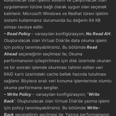
Kullanılacak olan işletim sistemi ve çalıştırılacak olan
uygulamanın türüne bağlı olarak uygun olan seçenek
belirlenir. Microsoft Windows ve Redhat türevi işletim
sistemi kullanmanız durumunda bu değerin 64 KB
olması tavsiye edilir.
– Read Policy
– varsayılan konfigürasyon;
No Read AH
.
Oluşturulacak olan Virtual Disk’de data okuma işlemi
için policy tanımlayabilirsiniz. Bu bölümde
Read
Ahead
seçeneğinin seçilmesi ile; Okuma
performansının iyileştirilmesi için disk üzerinde okunan
ve bir sonraki işlemde okunması tahmin edilen veri
RAID kartı üzerindeki cache bellek hazırda tutulması
sağlanır. Böylece sıralı veri konuma işlemlerinde olumlu
okuma performansı sergiler.
– Write Policy
– varsayılan konfigürasyon; “
Write
Back
”. Oluşturulacak olan Virtual Disk’de yazma işlemi
için policy tanımlayabilirsiniz. Bu bölümde
Write-
Back
seçeneğinin seçilmesi ile; Yazma performansının