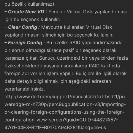
bu özellik kullanılmaz)
– Create New VD :
Yeni bir Virtual Disk yapılandırması
için bu seçenek kullanılır.
– Clear Config :
Mevcutta kullanılan Virtual Disk
yapılandırmasını silmek için bu seçenek kullanılır.
– Foreign Config :
Bu özellik RAID yapılandırmasında
bir sorun olmadığı sürece pasif bir seçenek olarak
karşınıza çıkar. Sunucu üzerindeki bir veya birden fazla
fiziksel disklerde yaşanan sorunlarda RAID kartında
foreign adı verilen işlem yapılır. Bu işlem ile ilgili olarak
daha detaylı bilgi almak için aşağıdaki adresten
yararlanabilirsiniz.
http://www.dell.com/support/manuals/tr/tr/trbsdt1/po
weredge-rc-h730p/perc9ugpublication-v3/Importing-
or-clearing-foreign-configurations-using-the-foreign-
configuration-view-screen?guid=GUID-44827A57-
4761-44E3-B21F-B0170A94B281&lang=en-us