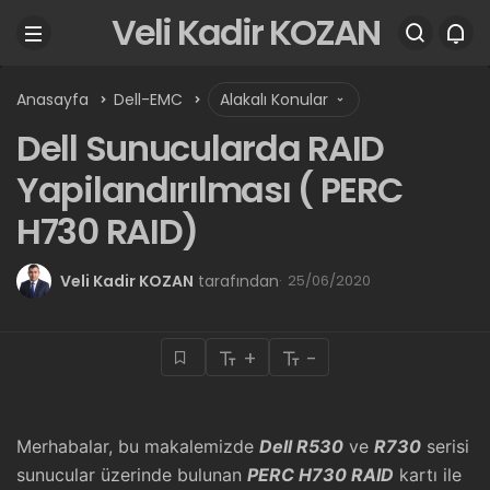
Veli Kadir KOZAN
Anasayfa
Dell-EMC
Alakalı Konular
Dell Sunucularda RAID
Yapilandırılması ( PERC
H730 RAID)
Veli Kadir KOZAN
tarafından
25/06/2020
+
-
Merhabalar, bu makalemizde
Dell R530
ve
R730
serisi
sunucular üzerinde bulunan
PERC H730 RAID
kartı ile