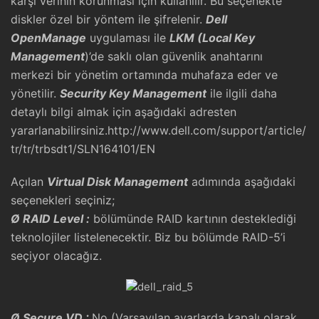
karşı verinin korunması için kullanılır. Bu seçenekte
diskler özel bir yöntem ile şifrelenir.
Dell
OpenManage
uygulaması ile
LKM (Local Key
Management
)’de saklı olan güvenlik anahtarını
merkezi bir yönetim ortamında muhafaza eder ve
yönetilir.
Security Key Management
ile ilgili daha
detaylı bilgi almak için aşağıdaki adresten
yararlanabilirsiniz.
http://www.dell.com/support/article/
tr/tr/trbsdt1/SLN164101/EN
Açılan
Virtual Disk Management
adımında aşağıdaki
seçenekleri seçiniz;
Ø
RAID Level :
bölümünde RAID kartının desteklediği
teknolojiler listelenecektir. Biz bu bölümde RAID-5’i
seçiyor olacağız.
Ø
Secure VD :
No (Varsayılan ayarlarda kapalı olarak