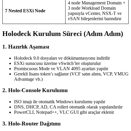
4 node Management Domain +
3 node Workload Domain
7 Nested ESXi Node
yapısıyla vCenter, NSX-T ve
vSAN bileşenlerini barındırır
Holodeck Kurulum Süreci (Adım Adım)
1.
Hazırlık Aşaması
Holodeck 9.0 dosyaları ve dökümantasyonu indirilir
ESXi sunucusu üzerine vSwitch’ler oluşturulur
Promiscuous Mode ve VLAN 4095 ayarları yapılır
Gerekli lisans token’ı sağlanır (VCF satın alımı, VCP, VMUG
Advantage vb.)
2.
Holo-Console Kurulumu
ISO imajı ile otomatik Windows kurulumu yapılır
DNS, DHCP, AD, CA rolleri otomatik olarak yapılandırılır
PowerCLI, Notepad++, VLC GUI gibi araçlar eklenir
3.
Holo-Router Dağıtımı