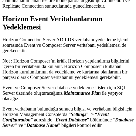
alanında tanımlanan restore mode parola değişikliği Connection ve
Replicate Connection sunucularında güncellenecektir.
Horizon Event Veritabanlarının
Yedeklemesi
Horizon Connection Server AD LDS veritabanı yedekleme işlemi
sonrasında Event ve Composer Server veritabanı yedeklemesi de
gerekecektir.
Not : Horizon Composer’ın kritik Horizon yapılandırma bilgilerini
içeren bir veritabanı da kullanır. Horizon Composer’ı kullanan
Horizon kurulumlarının da yedekleme ve kurtarma planlarının bir
parçası olarak Composer veritabanını yedeklemesi gerekebilir.
Event ve Composer Server database yedeklemesi işlem için SQL
Server üzerinde oluşturacağınız
Maintanance Plan
ile yapıyor
olacağız.
Event veritabanın bulunduğu sunucu bilgisi ve veritabanı bilgisi için;
Horizon Management Console’da “
Settings
” -> “
Event
Configuration
” adresinde “
Event Database
” bölümünde “
Database
Server
” ve ”
Database
Name
” bilgileri kontrol edilir.