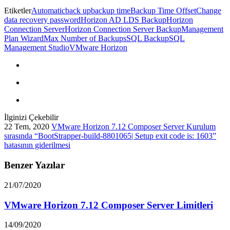
Etiketler
Automatic
back up
backup time
Backup Time Offset
Change
data recovery password
Horizon AD LDS Backup
Horizon
Connection Server
Horizon Connection Server Backup
Management
Plan Wizard
Max Number of Backups
SQL Backup
SQL
Management Studio
VMware Horizon
İlginizi Çekebilir
22 Tem, 2020
VMware Horizon 7.12 Composer Server Kurulum
sırasında “BootStrapper-build-8801065| Setup exit code is: 1603”
hatasının giderilmesi
Benzer Yazılar
21/07/2020
VMware Horizon 7.12 Composer Server Limitleri
14/09/2020