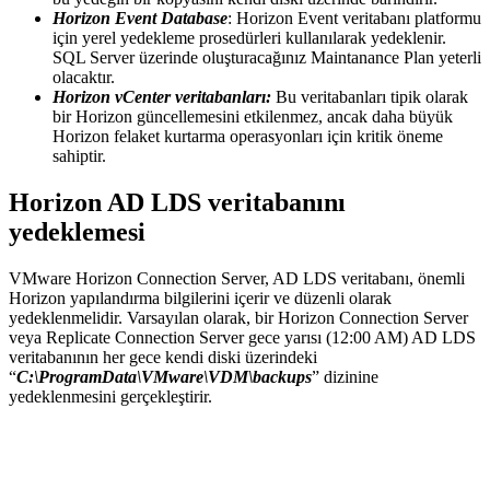
Horizon Event Database
: Horizon Event veritabanı platformu
için yerel yedekleme prosedürleri kullanılarak yedeklenir.
SQL Server üzerinde oluşturacağınız Maintanance Plan yeterli
olacaktır.
Horizon vCenter veritabanları:
Bu veritabanları tipik olarak
bir Horizon güncellemesini etkilenmez, ancak daha büyük
Horizon felaket kurtarma operasyonları için kritik öneme
sahiptir.
Horizon AD LDS veritabanını
yedeklemesi
VMware Horizon Connection Server, AD LDS veritabanı, önemli
Horizon yapılandırma bilgilerini içerir ve düzenli olarak
yedeklenmelidir. Varsayılan olarak, bir Horizon Connection Server
veya Replicate Connection Server gece yarısı (12:00 AM) AD LDS
veritabanının her gece kendi diski üzerindeki
“
C:\ProgramData\VMware\VDM\backups
” dizinine
yedeklenmesini gerçekleştirir.