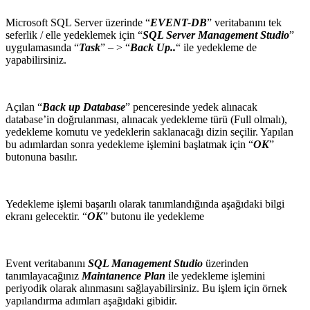
Microsoft SQL Server üzerinde “
EVENT-DB
” veritabanını tek
seferlik / elle yedeklemek için “
SQL Server Management Studio
”
uygulamasında “
Task
” – > “
Back Up..
“ ile yedekleme de
yapabilirsiniz.
Açılan “
Back up Database
” penceresinde yedek alınacak
database’in doğrulanması, alınacak yedekleme türü (Full olmalı),
yedekleme komutu ve yedeklerin saklanacağı dizin seçilir. Yapılan
bu adımlardan sonra yedekleme işlemini başlatmak için “
OK
”
butonuna basılır.
Yedekleme işlemi başarılı olarak tanımlandığında aşağıdaki bilgi
ekranı gelecektir. “
OK
” butonu ile yedekleme
Event veritabanını
SQL Management Studio
üzerinden
tanımlayacağınız
Maintanence Plan
ile yedekleme işlemini
periyodik olarak alınmasını sağlayabilirsiniz. Bu işlem için örnek
yapılandırma adımları aşağıdaki gibidir.