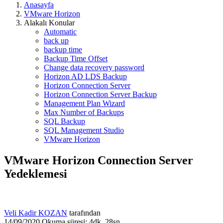
Anasayfa
VMware Horizon
Alakalı Konular
Automatic
back up
backup time
Backup Time Offset
Change data recovery password
Horizon AD LDS Backup
Horizon Connection Server
Horizon Connection Server Backup
Management Plan Wizard
Max Number of Backups
SQL Backup
SQL Management Studio
VMware Horizon
VMware Horizon Connection Server
Yedeklemesi
Veli Kadir KOZAN
tarafından
14/09/2020
Okuma süresi: 4dk, 28sn