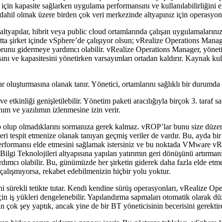
için kapasite sağlarken uygulama performansını ve kullanılabilirliğini 
dahil olmak üzere birden çok veri merkezinde altyapınız için operasyonla
ltyapılar, hibrit veya public cloud ortamlarında çalışan uygulamalarınız
lutta şirket içinde vSphere’de çalışıyor olsun; vRealize Operations Mana
runu gidermeye yardımcı olabilir. vRealize Operations Manager, yönetim
nsını ve kapasitesini yönetirken varsayımları ortadan kaldırır. Kaynak ku
r oluşturmasına olanak tanır. Yönetici, ortamlarını sağlıklı bir durumda 
 etkinliği genişletilebilir. Yönetim paketi aracılığıyla birçok 3. taraf
nım ve yazılımın izlenmesine izin verir.
 olup olmadıklarını sormanıza gerek kalmaz. vROP’lar bunu size düzenli
eri tespit etmenize olanak tanıyan geçmiş veriler de vardır. Bu, ayda bir 
i performansı elde etmesini sağlamak istersiniz ve bu noktada VMware v
 Bilgi Teknolojileri altyapısına yapılan yatırımın geri dönüşünü artırma
ımcı olabilir. Bu, günümüzde her şirketin giderek daha fazla elde etmeye
 çalışmıyorsa, rekabet edebilmenizin hiçbir yolu yoktur.
rekli tetikte tutar. Kendi kendine sürüş operasyonları, vRealize Opera
in iş yükleri dengelenebilir. Yapılandırma sapmaları otomatik olarak düze
 çok şey yaptık, ancak yine de bir BT yöneticisinin becerisini gerektir