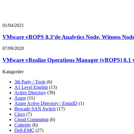
01/04/2021
VMware vROPS 8.3’de Analytics Node, Witness Node v
07/09/2020
VMware vRealize Operations Manager (vROPS) 8.1 ve 
Katagoriler
3th Party / Tools
(6)
A1 Level English
(13)
Active Directory
(39)
Azure
(11)
Azure Active Directory / EntraID
(1)
Brocade SAN Switch
(17)
Cisco
(7)
Cloud Computing
(6)
Cohesity
(6)
Dell-EMC
(27)