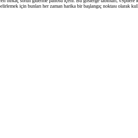
eren birkaç sorun giderme panosu içerir. Bu gösterge tabloları, vSphere
belirlemek için bunları her zaman harika bir başlangıç noktası olarak ku