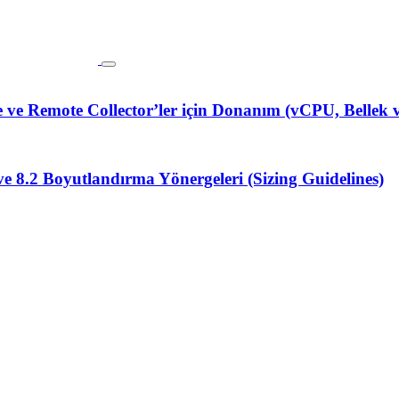
e Remote Collector’ler için Donanım (vCPU, Bellek v
8.2 Boyutlandırma Yönergeleri (Sizing Guidelines)