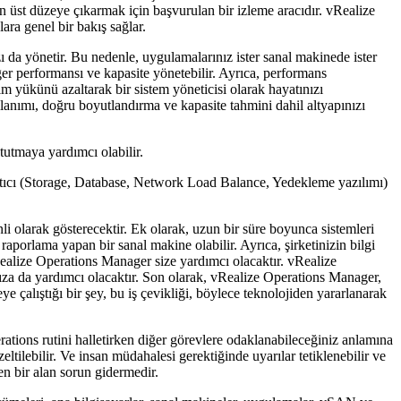
en üst düzeye çıkarmak için başvurulan bir izleme aracıdır. vRealize
ra genel bir bakış sağlar.
ı da yönetir. Bu nedenle, uygulamalarınız ister sanal makinede ister
ger performansı ve kapasite yönetebilir. Ayrıca, performans
 yükünü azaltarak bir sistem yöneticisi olarak hayatınızı
llanımı, doğru boyutlandırma ve kapasite tahmini dahil altyapınızı
tutmaya yardımcı olabilir.
 satıcı (Storage, Database, Network Load Balance, Yedekleme yazılımı)
 olarak gösterecektir. Ek olarak, uzun bir süre boyunca sistemleri
raporlama yapan bir sanal makine olabilir. Ayrıca, şirketinizin bilgi
Realize Operations Manager size yardımcı olacaktır. vRealize
nıza da yardımcı olacaktır. Son olarak, vRealize Operations Manager,
 çalıştığı bir şey, bu iş çevikliği, böylece teknolojiden yararlanarak
tions rutini halletirken diğer görevlere odaklanabileceğiniz anlamına
ltilebilir. Ve insan müdahalesi gerektiğinde uyarılar tetiklenebilir ve
en bir alan sorun gidermedir.