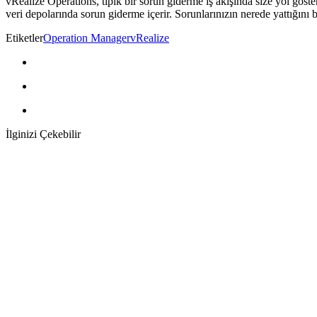
vRealize Operations, tipik bir sorun giderme iş akışında size yol göst
veri depolarında sorun giderme içerir. Sorunlarınızın nerede yattığını 
Etiketler
Operation Manager
vRealize
İlginizi Çekebilir