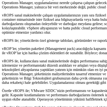
Operations Manager, uygulamalarınız nerede çalışırsa çalışsın gelecek 
Operations Manager, yalnızca bir veri merkezinde değil, public cloud 
vROPS sanal makinelerde çalışan uygulamalarınızın yanı sıra fiziksel a
container mimarisinde ister fiziksel ana bilgisayarlarda veya hatta bu
darboğazlarını oluşmadan önleyebilir ve darboğaz meydana gelirse; so
kolaylaştırabilir. vSphere altyapınızın ve hatta public cloud performa
optimize etmenize yardımcı olur.
vROPS ile; yöneticilerin özel gösterge tabloları, görünümler ve raporla
vROP’ler, yönetim paketleri (Management pack) aracılığıyla kapsamı ve
ile vROP’lar için harika çözüm eklentileri de sunabilir. Böylece; dona
vROPS ile, kullanıcılara sanal makinelerinde doğru performansa sahip
izlemenize ve performanstaki düzenli aralıkları ve artışları veya düşüşl
teknolojileri altyapılarına yaptıkları yatırım için mümkün olan en iy
Operations Manager, şirketinizin maliyetlerinden tasarruf etmenize ve
şirketinizin ve Bilgi Teknolojileri grubunuzun daha çevik olmasına yard
daha rekabetçi hale gelebilirler. Uygulamalarınız olması gerektiği gibi
Özetle vROPS ile; VMware SDDC’nizin performansını ve kapasitesini sü
gelir. Kapasite kısıtlamalarını ve performans darboğazlarını önlemek iç
uygun ekibe atanabilir. Operasyon yönetiminin yükünü hafifletmek için