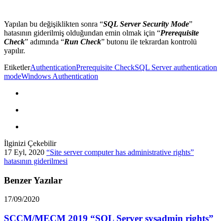
Yapılan bu değişiklikten sonra “
SQL Server Security Mode
”
hatasının giderilmiş olduğundan emin olmak için “
Prerequisite
Check
” adımında “
Run Check
” butonu ile tekrardan kontrolü
yapılır.
Etiketler
Authentication
Prerequisite Check
SQL Server authentication
mode
Windows Authentication
İlginizi Çekebilir
17 Eyl, 2020
“Site server computer has administrative rights”
hatasının giderilmesi
Benzer Yazılar
17/09/2020
SCCM/MECM 2019 “SQL Server sysadmin rights”