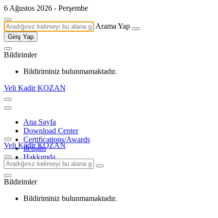
6 Ağustos 2026 - Perşembe
Arama Yap
Giriş Yap
Bildirimler
Bildiriminiz bulunmamaktadır.
Veli Kadir KOZAN
Ana Sayfa
Download Center
Certifications/Awards
Veli Kadir KOZAN
İletişim
Hakkımda
Bildirimler
Bildiriminiz bulunmamaktadır.