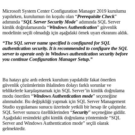
Microsoft System Center Configuration Manager 2019 kurulumu
yapılırken, kurulumun ön koşulu olan “
Prerequisite Check
”
adımında “
SQL Server Security Mode
” adımında SQL Server
kimlik doğrulamasında “
Windows Authentication
” güvenlik
modelinin seçili olmadığı için aşağıdaki örnek uyarı ekranını aldık.
“The SQL server name specified is configured for SQL
authentication security. It is recommended to configure the SQL
server to operate only in Windows authentication security before
you continue Configuration Manager Setup.”
Bu hatayı göz ardı ederek kurulum yapılabilir fakat önerilen
güvenlik çözümlerinin ihlalinden dolayı farklı sorunlar ve
tehlikelerle karşılaşmamak için SQL Server’in kimlik doğrulama
modu önerilen “
Windows Authentication mode
” seçeneğine
alınmalıdır. Bu değişikliği yapmak için SQL Server Management
Studio uygulaması sunucu üzerinde yetkili bir hesap ile çalıştırılır.
SQL Server sunucu özelliklerinden “
Security
” seçeneğine gidilir.
Aşağıdaki resimdeki gibi kimlik doğrulama yönteminde “SQL
Server and Windows Authentication mode” seçili olarak
gelmektedir.